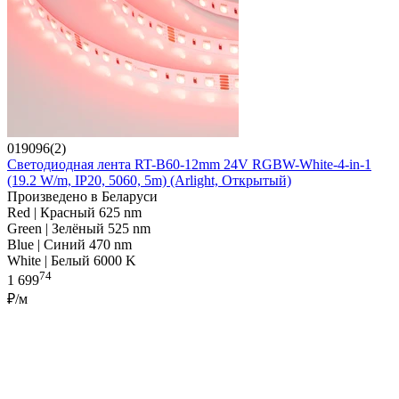
019096(2)
Светодиодная лента RT-B60-12mm 24V RGBW-White-4-in-1
(19.2 W/m, IP20, 5060, 5m) (Arlight, Открытый)
Произведено в Беларуси
Red | Красный 625 nm
Green | Зелёный 525 nm
Blue | Синий 470 nm
White | Белый 6000 K
74
1 699
₽/м