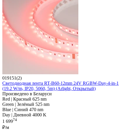
019151(2)
Светодиодная лента RT-B60-12mm 24V RGBW-Day-4-in-1
(19.2 W/m, IP20, 5060, 5m) (Arlight, Открытый)
Произведено в Беларуси
Red | Красный 625 nm
Green | Зелёный 525 nm
Blue | Синий 470 nm
Day | Дневной 4000 K
74
1 699
₽/м