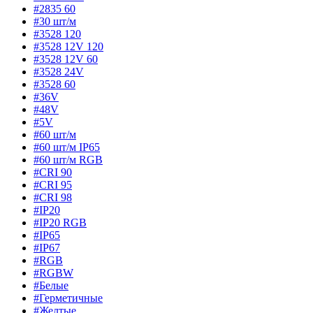
#2835 60
#30 шт/м
#3528 120
#3528 12V 120
#3528 12V 60
#3528 24V
#3528 60
#36V
#48V
#5V
#60 шт/м
#60 шт/м IP65
#60 шт/м RGB
#CRI 90
#CRI 95
#CRI 98
#IP20
#IP20 RGB
#IP65
#IP67
#RGB
#RGBW
#Белые
#Герметичные
#Желтые