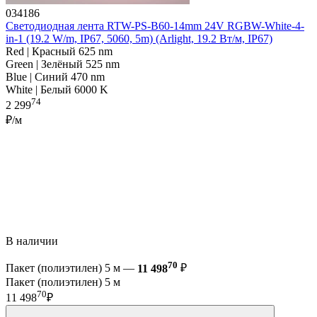
034186
Светодиодная лента RTW-PS-B60-14mm 24V RGBW-White-4-
in-1 (19.2 W/m, IP67, 5060, 5m) (Arlight, 19.2 Вт/м, IP67)
Red | Красный 625 nm
Green | Зелёный 525 nm
Blue | Синий 470 nm
White | Белый 6000 K
74
2 299
₽/м
В наличии
70
Пакет (полиэтилен) 5 м —
11 498
₽
Пакет (полиэтилен) 5 м
70
11 498
₽