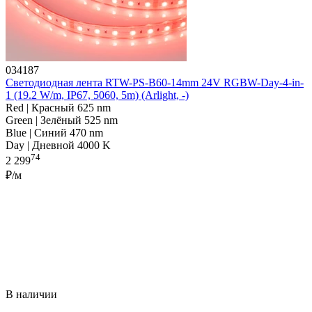
034187
Светодиодная лента RTW-PS-B60-14mm 24V RGBW-Day-4-in-
1 (19.2 W/m, IP67, 5060, 5m) (Arlight, -)
Red | Красный 625 nm
Green | Зелёный 525 nm
Blue | Синий 470 nm
Day | Дневной 4000 K
74
2 299
₽/м
В наличии