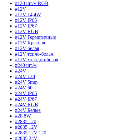
#120 шт/м RGB
#12V
#12V 14,4W
#12V IP65
#12V IP67
#12V RGB
#12V Герметичные
#12V Красная
#12V белая
#12V тепло-белая
#12V холодно-белая
#240 шт/м
#24V
#24V 120
#24V 5mm
#24V 60
#24V IP65
#24V IP67
#24V RGB
#24V Белые
#28,8W
#2835 120
#2835 12V
#2835 12V 120
#2835 24V