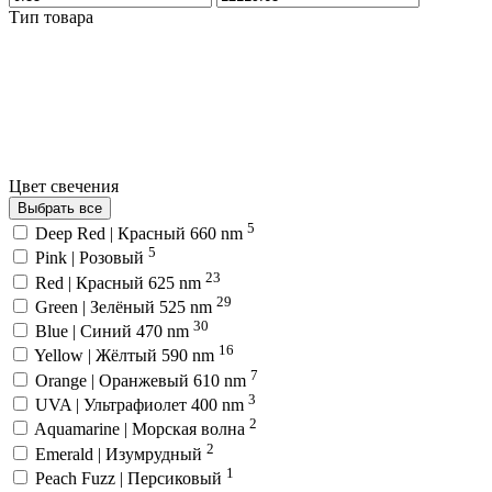
Тип товара
Цвет свечения
Выбрать все
5
Deep Red | Красный 660 nm
5
Pink | Розовый
23
Red | Красный 625 nm
29
Green | Зелёный 525 nm
30
Blue | Синий 470 nm
16
Yellow | Жёлтый 590 nm
7
Orange | Оранжевый 610 nm
3
UVA | Ультрафиолет 400 nm
2
Aquamarine | Морская волна
2
Emerald | Изумрудный
1
Peach Fuzz | Персиковый