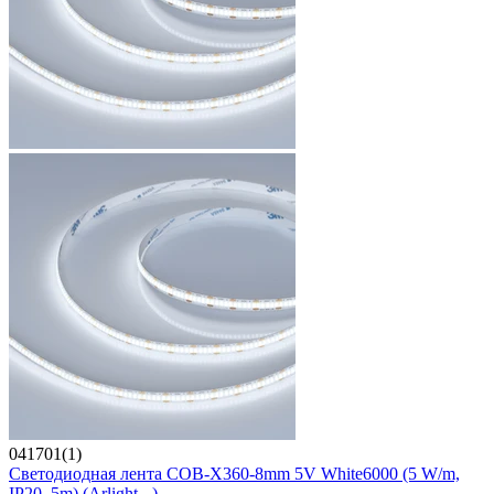
041701(1)
Светодиодная лента COB-X360-8mm 5V White6000 (5 W/m,
IP20, 5m) (Arlight, -)