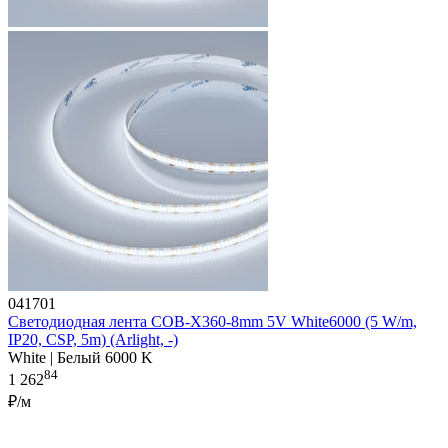
041701
Светодиодная лента COB-X360-8mm 5V White6000 (5 W/m,
IP20, CSP, 5m) (Arlight, -)
White | Белый 6000 K
84
1 262
₽/м