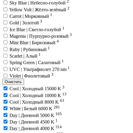
2
Sky Blue | Небесно-голубой
2
Yellow Volt | Жёлто-зелёный
1
Carrot | Морковный
3
Gold | Золотой
1
Ice Blue | Светло-голубой
3
Magenta | Пурпурно-розовый
4
Mint Blue | Бирюзовый
1
Ruby | Рубиновый
1
Scarlet | Алый
1
Spring Green | Салатовый
1
UVC | Ультрафиолет 270 nm
3
Violet | Фиолетовый
Очистить
3
Cool | Холодный 15000 K
13
Cool | Холодный 10000 K
63
Cool | Холодный 8000 K
281
White | Белый 6000 K
105
Day | Дневной 5000 K
1
Day | Дневной 4500 K
314
Day | Дневной 4000 K