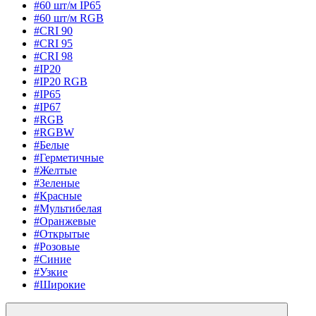
#60 шт/м IP65
#60 шт/м RGB
#CRI 90
#CRI 95
#CRI 98
#IP20
#IP20 RGB
#IP65
#IP67
#RGB
#RGBW
#Белые
#Герметичные
#Желтые
#Зеленые
#Красные
#Мультибелая
#Оранжевые
#Открытые
#Розовые
#Синие
#Узкие
#Широкие