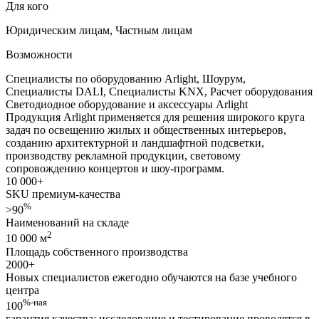
Для кого
Юридическим лицам
,
Частным лицам
Возможности
Специалисты по оборудованию Arlight
,
Шоурум
,
Специалисты DALI
,
Специалисты KNX
,
Расчет оборудования
Светодиодное оборудование и аксессуары
Arlight
Продукция Arlight применяется для решения широкого круга
задач по освещению жилых и общественных интерьеров,
созданию архитектурной и ландшафтной подсветки,
производству рекламной продукции, световому
сопровождению концертов и шоу-программ.
10 000
+
SKU премиум-качества
%
>90
Наименований на складе
2
10 000 м
Площадь собственного производства
2000
+
Новых специалистов ежегодно обучаются на базе учебного
центра
%-ная
100
гарантия качества: исследование и тестирование проводятся в