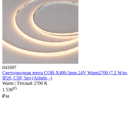
041697
Светодиодная лента COB-X400-5mm 24V Warm2700 (7.2 W/m,
IP20, CSP, 5m) (Arlight, -)
Warm | Тёплый 2700 K
65
1 536
₽/м