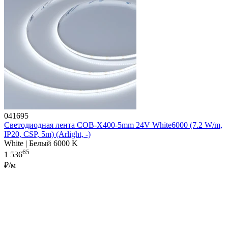
041695
Светодиодная лента COB-X400-5mm 24V White6000 (7.2 W/m,
IP20, CSP, 5m) (Arlight, -)
White | Белый 6000 K
65
1 536
₽/м