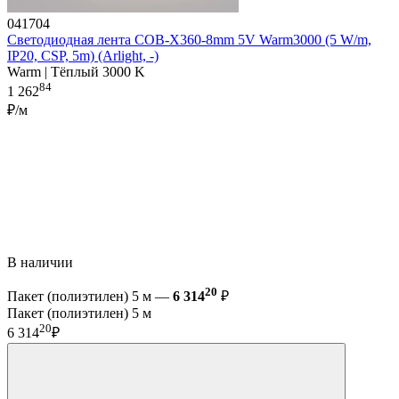
041704
Светодиодная лента COB-X360-8mm 5V Warm3000 (5 W/m,
IP20, CSP, 5m) (Arlight, -)
Warm | Тёплый 3000 K
84
1 262
₽/м
В наличии
20
Пакет (полиэтилен) 5 м —
6 314
₽
Пакет (полиэтилен) 5 м
20
6 314
₽