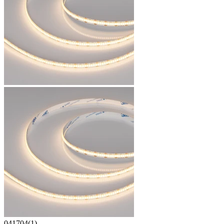
041704(1)