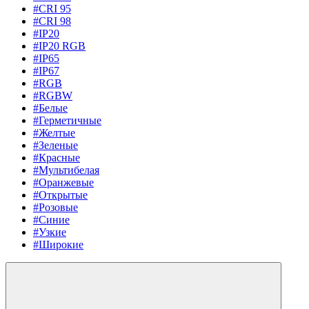
#CRI 95
#CRI 98
#IP20
#IP20 RGB
#IP65
#IP67
#RGB
#RGBW
#Белые
#Герметичные
#Желтые
#Зеленые
#Красные
#Мультибелая
#Оранжевые
#Открытые
#Розовые
#Синие
#Узкие
#Широкие