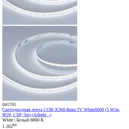
041701
Светодиодная лента COB-X360-8mm 5V White6000 (5 W/m,
IP20, CSP, 5m) (Arlight, -)
White | Белый 6000 K
84
1 262