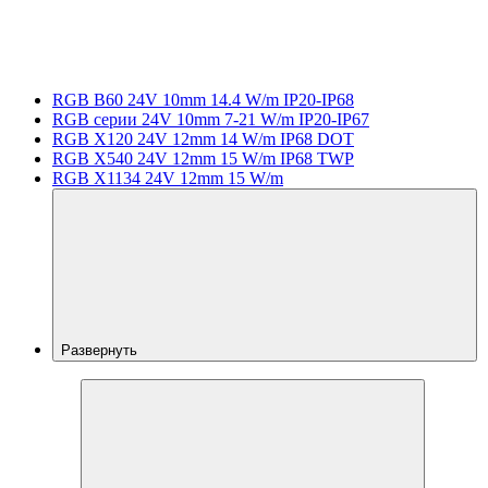
RGB B60 24V 10mm 14.4 W/m IP20-IP68
RGB серии 24V 10mm 7-21 W/m IP20-IP67
RGB X120 24V 12mm 14 W/m IP68 DOT
RGB X540 24V 12mm 15 W/m IP68 TWP
RGB X1134 24V 12mm 15 W/m
Развернуть