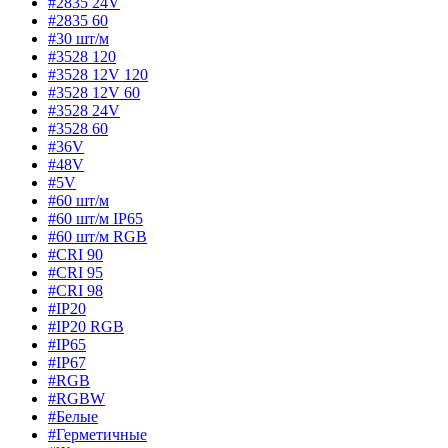
#2835 24V
#2835 60
#30 шт/м
#3528 120
#3528 12V 120
#3528 12V 60
#3528 24V
#3528 60
#36V
#48V
#5V
#60 шт/м
#60 шт/м IP65
#60 шт/м RGB
#CRI 90
#CRI 95
#CRI 98
#IP20
#IP20 RGB
#IP65
#IP67
#RGB
#RGBW
#Белые
#Герметичные