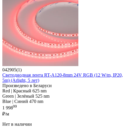
042905(1)
Светодиодная лента RT-A120-8mm 24V RGB (12 W/m, IP20,
5m) (Arlight, 5 лет)
Произведено в Беларуси
Red | Красный 625 nm
Green | Зелёный 525 nm
Blue | Синий 470 nm
99
1 998
₽/м
Нет в наличии