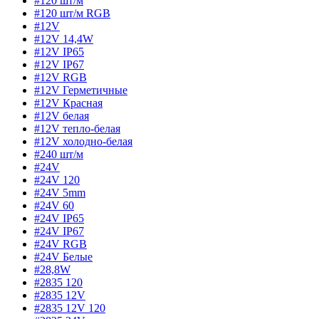
#120 шт/м
#120 шт/м RGB
#12V
#12V 14,4W
#12V IP65
#12V IP67
#12V RGB
#12V Герметичные
#12V Красная
#12V белая
#12V тепло-белая
#12V холодно-белая
#240 шт/м
#24V
#24V 120
#24V 5mm
#24V 60
#24V IP65
#24V IP67
#24V RGB
#24V Белые
#28,8W
#2835 120
#2835 12V
#2835 12V 120