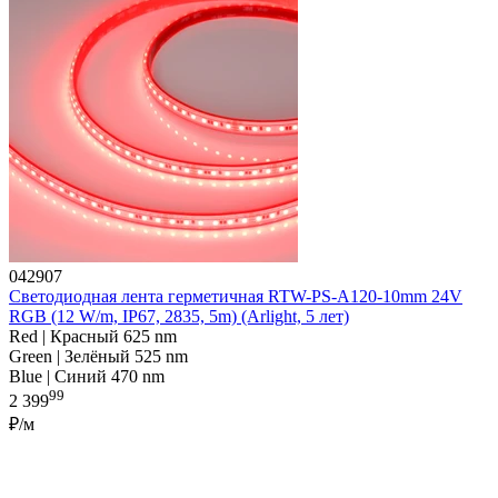
042907
Светодиодная лента герметичная RTW-PS-A120-10mm 24V
RGB (12 W/m, IP67, 2835, 5m) (Arlight, 5 лет)
Red | Красный 625 nm
Green | Зелёный 525 nm
Blue | Синий 470 nm
99
2 399
₽/м