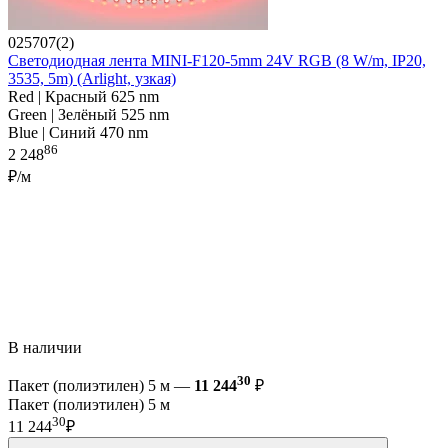
025707(2)
Светодиодная лента MINI-F120-5mm 24V RGB (8 W/m, IP20,
3535, 5m) (Arlight, узкая)
Red | Красный 625 nm
Green | Зелёный 525 nm
Blue | Синий 470 nm
86
2 248
₽/м
В наличии
30
Пакет (полиэтилен) 5 м —
11 244
₽
Пакет (полиэтилен) 5 м
30
11 244
₽