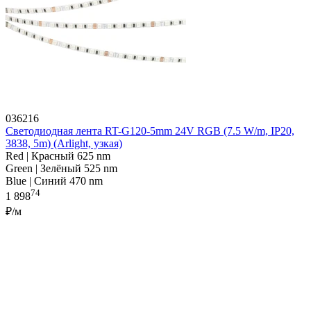
036216
Светодиодная лента RT-G120-5mm 24V RGB (7.5 W/m, IP20,
3838, 5m) (Arlight, узкая)
Red | Красный 625 nm
Green | Зелёный 525 nm
Blue | Синий 470 nm
74
1 898
₽/м