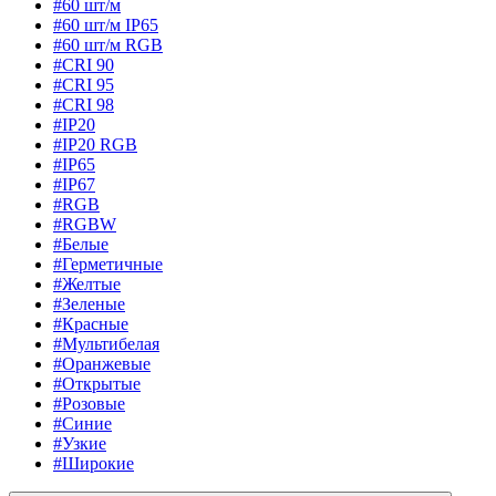
#60 шт/м
#60 шт/м IP65
#60 шт/м RGB
#CRI 90
#CRI 95
#CRI 98
#IP20
#IP20 RGB
#IP65
#IP67
#RGB
#RGBW
#Белые
#Герметичные
#Желтые
#Зеленые
#Красные
#Мультибелая
#Оранжевые
#Открытые
#Розовые
#Синие
#Узкие
#Широкие