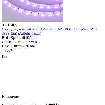
030164(2)
Светодиодная лента RT-G60-5mm 24V RGB (6.6 W/m, IP20,
3838, 5m) (Arlight, узкая)
Red | Красный 625 nm
Green | Зелёный 525 nm
Blue | Синий 470 nm
99
1 199
₽/м
В наличии
95