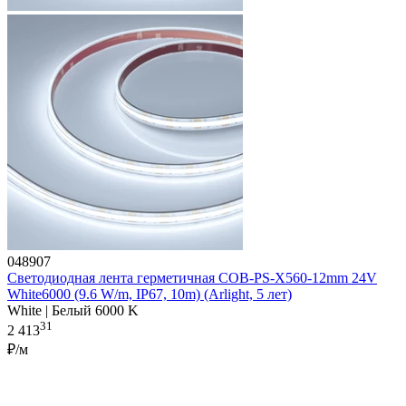
048907
Светодиодная лента герметичная COB-PS-X560-12mm 24V
White6000 (9.6 W/m, IP67, 10m) (Arlight, 5 лет)
White | Белый 6000 K
31
2 413
₽/м