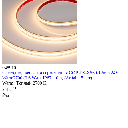
048910
Светодиодная лента герметичная COB-PS-X560-12mm 24V
Warm2700 (9.6 W/m, IP67, 10m) (Arlight, 5 лет)
Warm | Тёплый 2700 K
31
2 413
₽/м