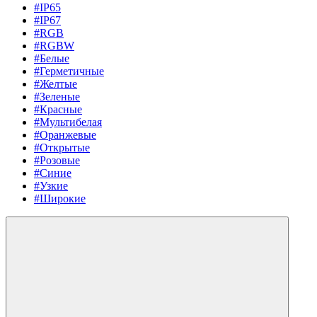
#IP65
#IP67
#RGB
#RGBW
#Белые
#Герметичные
#Желтые
#Зеленые
#Красные
#Мультибелая
#Оранжевые
#Открытые
#Розовые
#Синие
#Узкие
#Широкие