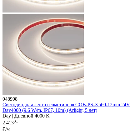
048908
Светодиодная лента герметичная COB-PS-X560-12mm 24V
Day4000 (9.6 W/m, IP67, 10m) (Arlight, 5 лет)
Day | Дневной 4000 K
31
2 413
₽/м