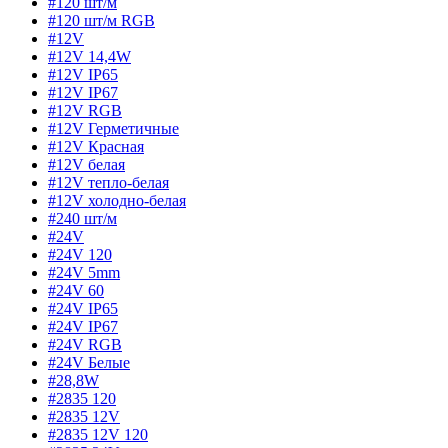
#120 шт/м
#120 шт/м RGB
#12V
#12V 14,4W
#12V IP65
#12V IP67
#12V RGB
#12V Герметичные
#12V Красная
#12V белая
#12V тепло-белая
#12V холодно-белая
#240 шт/м
#24V
#24V 120
#24V 5mm
#24V 60
#24V IP65
#24V IP67
#24V RGB
#24V Белые
#28,8W
#2835 120
#2835 12V
#2835 12V 120