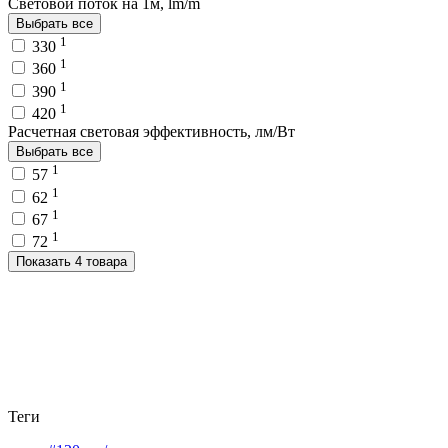
Световой поток на 1м, lm/m
Выбрать все
1
330
1
360
1
390
1
420
Расчетная световая эффективность, лм/Вт
Выбрать все
1
57
1
62
1
67
1
72
Показать 4 товара
Теги