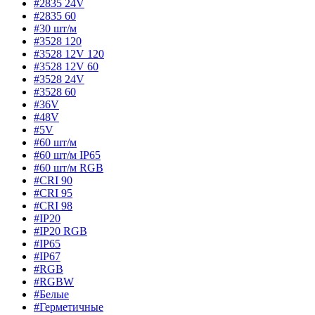
#2835 24V
#2835 60
#30 шт/м
#3528 120
#3528 12V 120
#3528 12V 60
#3528 24V
#3528 60
#36V
#48V
#5V
#60 шт/м
#60 шт/м IP65
#60 шт/м RGB
#CRI 90
#CRI 95
#CRI 98
#IP20
#IP20 RGB
#IP65
#IP67
#RGB
#RGBW
#Белые
#Герметичные