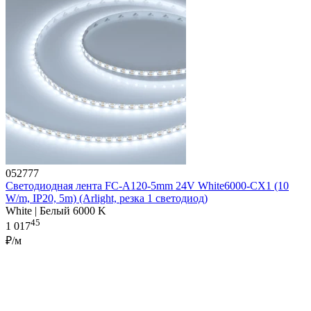
052777
Светодиодная лента FC-A120-5mm 24V White6000-CX1 (10
W/m, IP20, 5m) (Arlight, резка 1 светодиод)
White | Белый 6000 K
45
1 017
₽/м