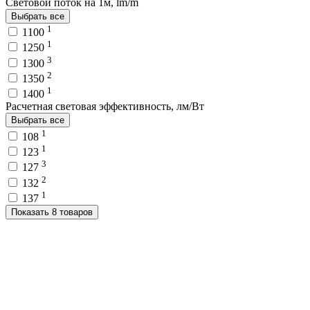
Световой поток на 1м, lm/m
Выбрать все
1
1100
1
1250
3
1300
2
1350
1
1400
Расчетная световая эффективность, лм/Вт
Выбрать все
1
108
1
123
3
127
2
132
1
137
Показать 8 товаров