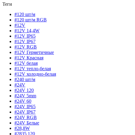
Теги
#120 шт/м
#120 шт/м RGB
#12V
#12V 14,4W
#12V IP65
#12V IP67
#12V RGB
#12V Герметичные
#12V Красная
#12V белая
#12V тепло-белая
#12V холодно-белая
#240 шт/м
#24V
#24V 120
#24V 5mm
#24V 60
#24V IP65
#24V IP67
#24V RGB
#24V Белые
#28,8W
#2835 120