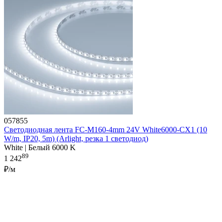
057855
Светодиодная лента FC-M160-4mm 24V White6000-CX1 (10
W/m, IP20, 5m) (Arlight, резка 1 светодиод)
White | Белый 6000 K
89
1 242
₽/м