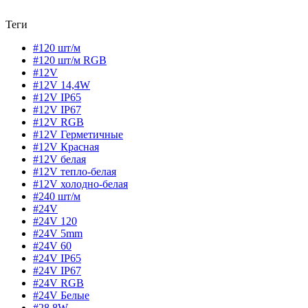
Теги
#120 шт/м
#120 шт/м RGB
#12V
#12V 14,4W
#12V IP65
#12V IP67
#12V RGB
#12V Герметичные
#12V Красная
#12V белая
#12V тепло-белая
#12V холодно-белая
#240 шт/м
#24V
#24V 120
#24V 5mm
#24V 60
#24V IP65
#24V IP67
#24V RGB
#24V Белые
#28,8W