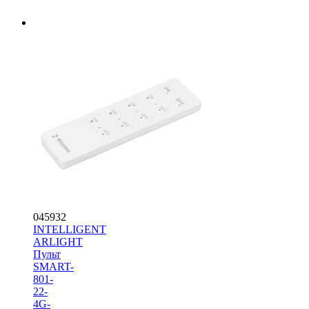
045932
INTELLIGENT
ARLIGHT
Пульт
SMART-
801-
22-
4G-