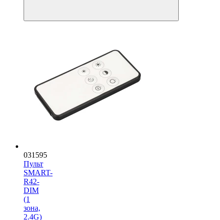
031595
Пульт
SMART-
R42-
DIM
(1
зона,
2.4G)