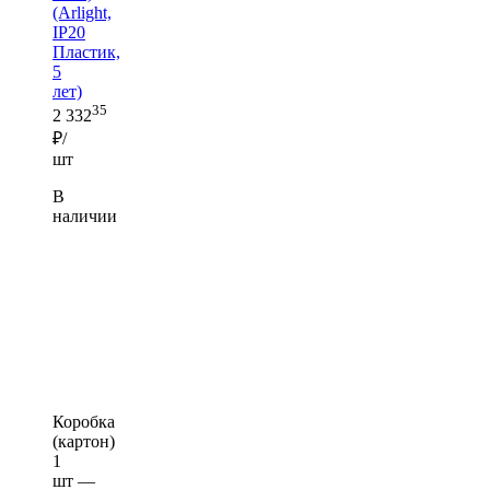
(Arlight,
IP20
Пластик,
5
лет)
35
2 332
₽/
шт
В
наличии
Коробка
(картон)
1
шт —