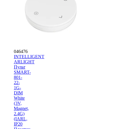
046476
INTELLIGENT
ARLIGHT
Пульт
SMART-
801-
22-
1G-
DIM
White
(3V,
Magnet,
2.4G)
(IARL,
IP20