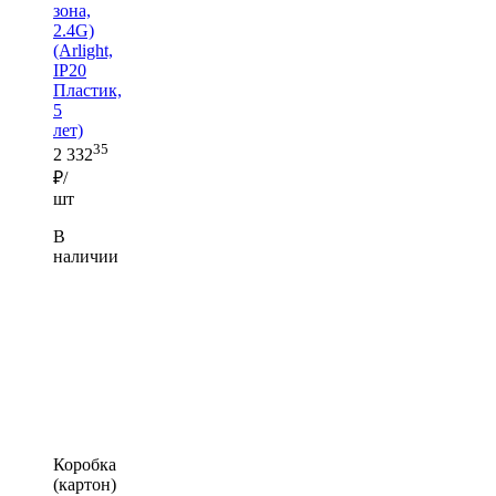
зона,
2.4G)
(Arlight,
IP20
Пластик,
5
лет)
35
2 332
₽/
шт
В
наличии
Коробка
(картон)