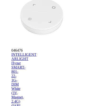
046476
INTELLIGENT
ARLIGHT
Пульт
SMART-
801-
22-
1G-
DIM
White
(3V,
Magnet,
2.4G)
(IARL,