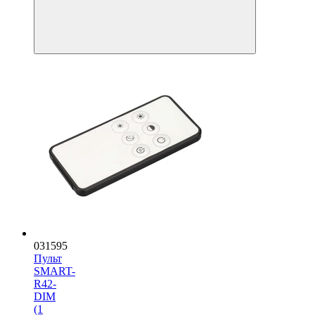
031595
Пульт
SMART-
R42-
DIM
(1