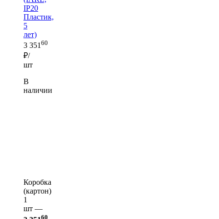
IP20
Пластик,
5
лет)
60
3 351
₽/
шт
В
наличии
Коробка
(картон)
1
шт —
60