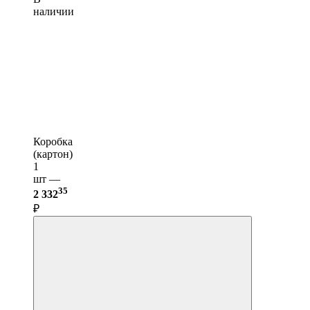
наличии
Коробка
(картон)
1
шт —
35
2 332
₽