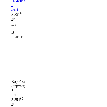
Пластик,
5
лет)
60
3 351
₽/
шт
В
наличии
Коробка
(картон)
1
шт —
60
3 351
₽