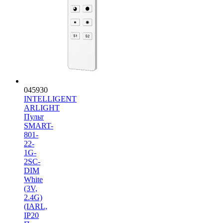
045930
INTELLIGENT
ARLIGHT
Пульт
SMART-
801-
22-
1G-
2SC-
DIM
White
(3V,
2.4G)
(IARL,
IP20