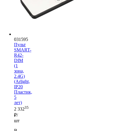
031595
Пульт
SMART-
R42-
DIM
(1
зона,
2.4G)
(Arlight,
IP20
Пластик,
5
лет)
35
2 332
₽/
шт
В