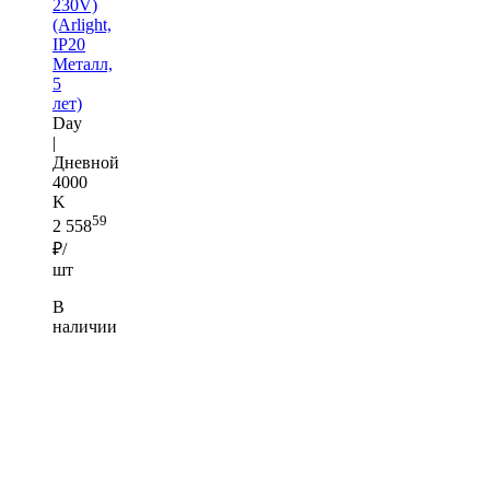
230V)
(Arlight,
IP20
Металл,
5
лет)
Day
|
Дневной
4000
K
59
2 558
₽/
шт
В
наличии