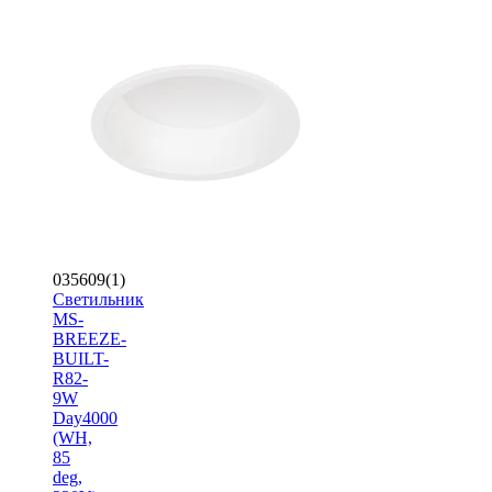
035609(1)
Светильник
MS-
BREEZE-
BUILT-
R82-
9W
Day4000
(WH,
85
deg,