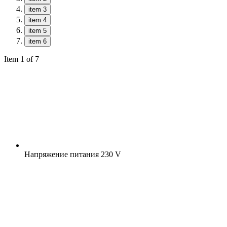
item 3
item 4
item 5
item 6
Item 1 of 7
Напряжение питания
230 V