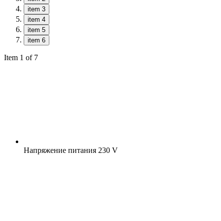
item 3
item 4
item 5
item 6
Item 1 of 7
Напряжение питания
230 V