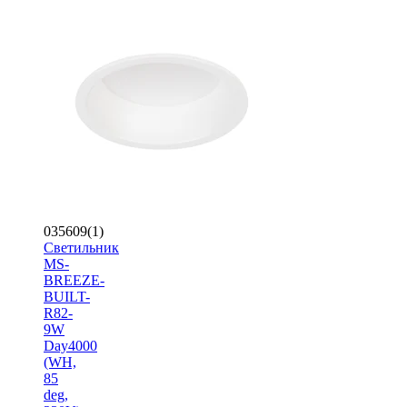
035609(1)
Светильник
MS-
BREEZE-
BUILT-
R82-
9W
Day4000
(WH,
85
deg,