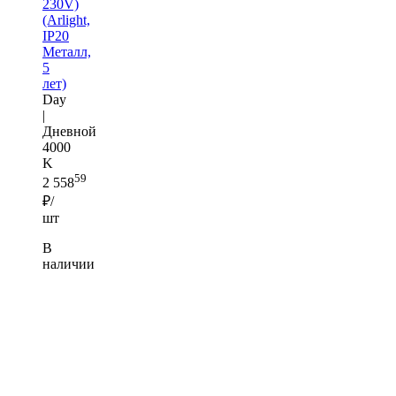
230V)
(Arlight,
IP20
Металл,
5
лет)
Day
|
Дневной
4000
K
59
2 558
₽/
шт
В
наличии