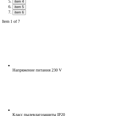
item 4
item 5
item 6
Item 1 of 7
Напряжение питания
230 V
Класс пылевлагозащиты
IP20