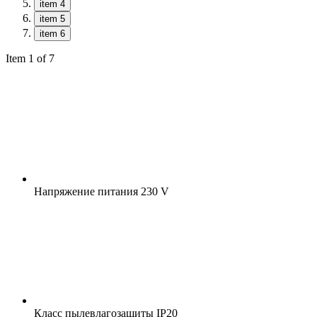
item 4
item 5
item 6
Item 1 of 7
Напряжение питания
230 V
Класс пылевлагозащиты
IP20