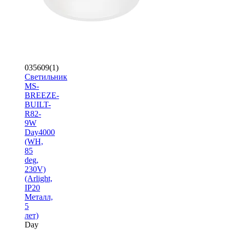
035609(1)
Светильник
MS-
BREEZE-
BUILT-
R82-
9W
Day4000
(WH,
85
deg,
230V)
(Arlight,
IP20
Металл,
5
лет)
Day