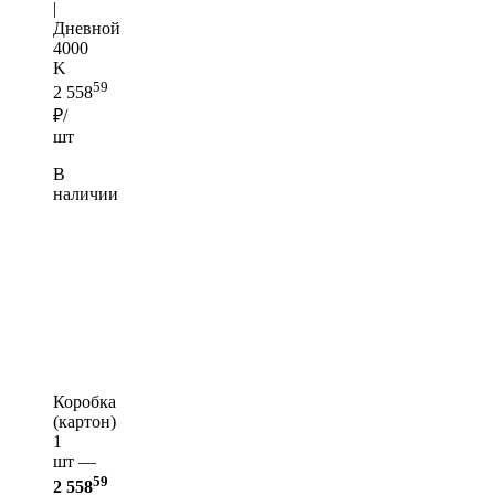
|
Дневной
4000
K
59
2 558
₽/
шт
В
наличии
Коробка
(картон)
1
шт —
59
2 558