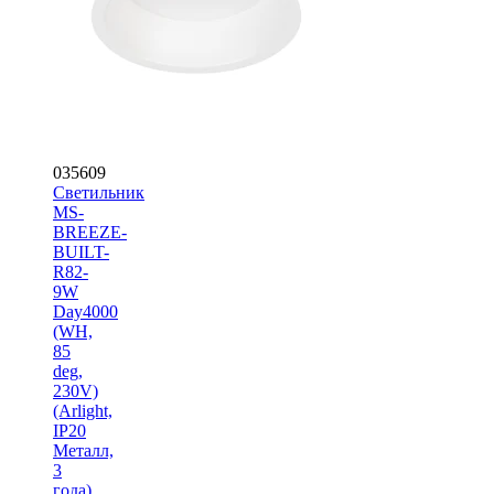
035609
Светильник
MS-
BREEZE-
BUILT-
R82-
9W
Day4000
(WH,
85
deg,
230V)
(Arlight,
IP20
Металл,
3
года)