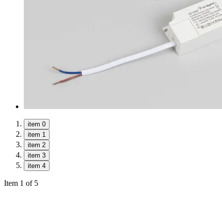
item 0
item 1
item 2
item 3
item 4
Item 1 of 5