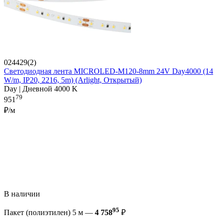
024429(2)
Светодиодная лента MICROLED-M120-8mm 24V Day4000 (14
W/m, IP20, 2216, 5m) (Arlight, Открытый)
Day | Дневной 4000 K
79
951
₽/м
В наличии
95
Пакет (полиэтилен) 5 м —
4 758
₽