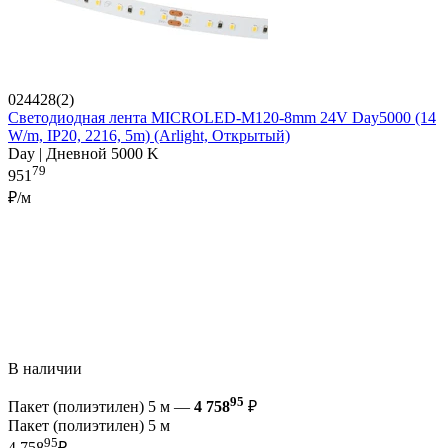
024428(2)
Светодиодная лента MICROLED-M120-8mm 24V Day5000 (14
W/m, IP20, 2216, 5m) (Arlight, Открытый)
Day | Дневной 5000 K
79
951
₽/м
В наличии
95
Пакет (полиэтилен) 5 м —
4 758
₽
Пакет (полиэтилен) 5 м
95
4 758
₽