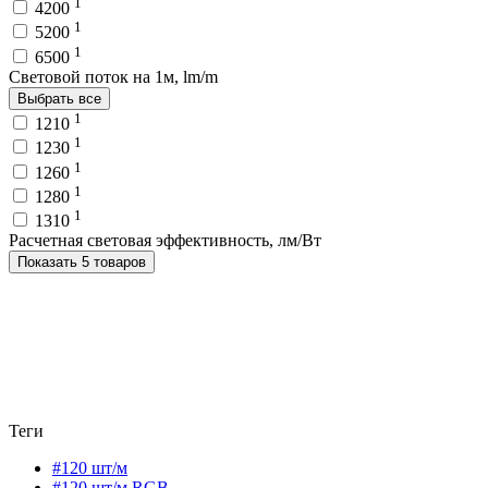
1
4200
1
5200
1
6500
Световой поток на 1м, lm/m
Выбрать все
1
1210
1
1230
1
1260
1
1280
1
1310
Расчетная световая эффективность, лм/Вт
Показать 5 товаров
Теги
#120 шт/м
#120 шт/м RGB