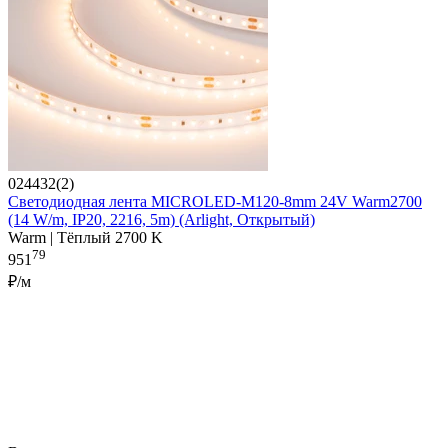
024432(2)
Светодиодная лента MICROLED-M120-8mm 24V Warm2700
(14 W/m, IP20, 2216, 5m) (Arlight, Открытый)
Warm | Тёплый 2700 K
79
951
₽/м