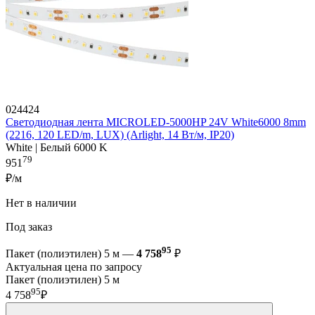
024424
Светодиодная лента MICROLED-5000HP 24V White6000 8mm
(2216, 120 LED/m, LUX) (Arlight, 14 Вт/м, IP20)
White | Белый 6000 K
79
951
₽/м
Нет в наличии
Под заказ
95
Пакет (полиэтилен) 5 м —
4 758
₽
Актуальная цена по запросу
Пакет (полиэтилен) 5 м
95
4 758
₽