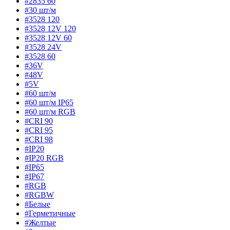
#2835 60
#30 шт/м
#3528 120
#3528 12V 120
#3528 12V 60
#3528 24V
#3528 60
#36V
#48V
#5V
#60 шт/м
#60 шт/м IP65
#60 шт/м RGB
#CRI 90
#CRI 95
#CRI 98
#IP20
#IP20 RGB
#IP65
#IP67
#RGB
#RGBW
#Белые
#Герметичные
#Желтые