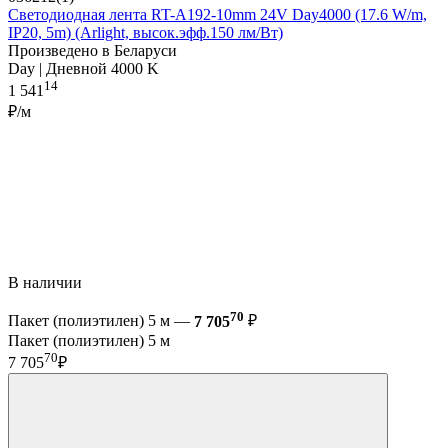
Светодиодная лента RT-A192-10mm 24V Day4000 (17.6 W/m,
IP20, 5m) (Arlight, высок.эфф.150 лм/Вт)
Произведено в Беларуси
Day | Дневной 4000 K
14
1 541
₽/м
В наличии
70
Пакет (полиэтилен) 5 м —
7 705
₽
Пакет (полиэтилен) 5 м
70
7 705
₽