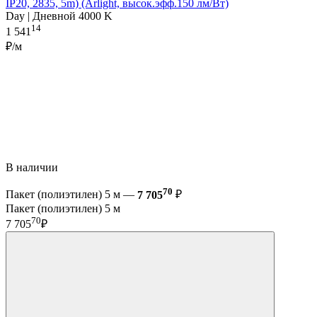
IP20, 2835, 5m) (Arlight, высок.эфф.150 лм/Вт)
Day | Дневной 4000 K
14
1 541
₽/м
В наличии
70
Пакет (полиэтилен) 5 м —
7 705
₽
Пакет (полиэтилен) 5 м
70
7 705
₽