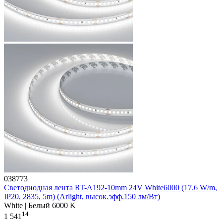
038773
Светодиодная лента RT-A192-10mm 24V White6000 (17.6 W/m,
IP20, 2835, 5m) (Arlight, высок.эфф.150 лм/Вт)
White | Белый 6000 K
14
1 541