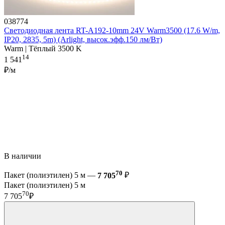
038774
Светодиодная лента RT-A192-10mm 24V Warm3500 (17.6 W/m,
IP20, 2835, 5m) (Arlight, высок.эфф.150 лм/Вт)
Warm | Тёплый 3500 K
14
1 541
₽/м
В наличии
70
Пакет (полиэтилен) 5 м —
7 705
₽
Пакет (полиэтилен) 5 м
70
7 705
₽