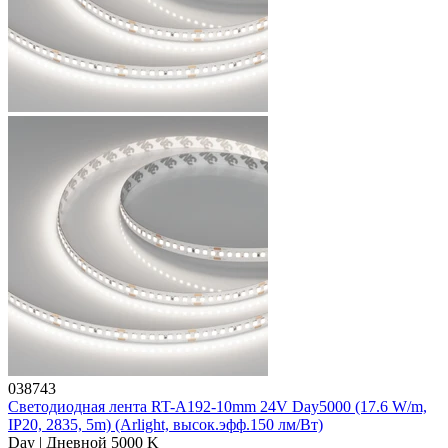
038743
Светодиодная лента RT-A192-10mm 24V Day5000 (17.6 W/m,
IP20, 2835, 5m) (Arlight, высок.эфф.150 лм/Вт)
Day | Дневной 5000 K