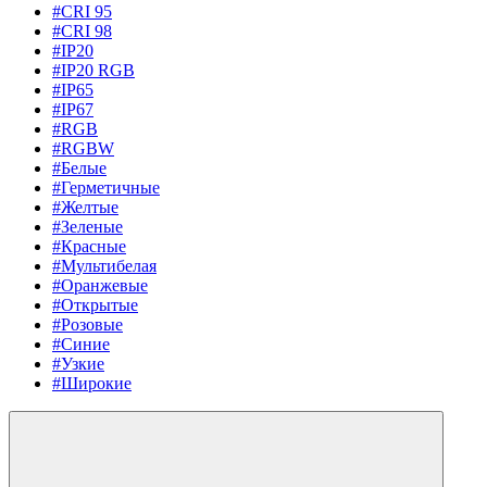
#CRI 95
#CRI 98
#IP20
#IP20 RGB
#IP65
#IP67
#RGB
#RGBW
#Белые
#Герметичные
#Желтые
#Зеленые
#Красные
#Мультибелая
#Оранжевые
#Открытые
#Розовые
#Синие
#Узкие
#Широкие