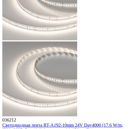
036212
Светодиодная лента RT-A192-10mm 24V Day4000 (17.6 W/m,