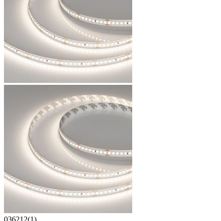
036212(1)