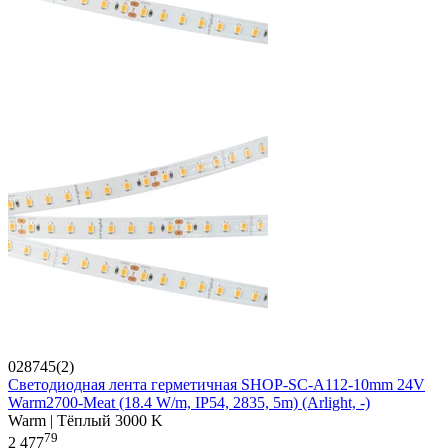
028745(2)
Светодиодная лента герметичная SHOP-SC-A112-10mm 24V
Warm2700-Meat (18.4 W/m, IP54, 2835, 5m) (Arlight, -)
Warm | Тёплый 3000 K
79
2 477