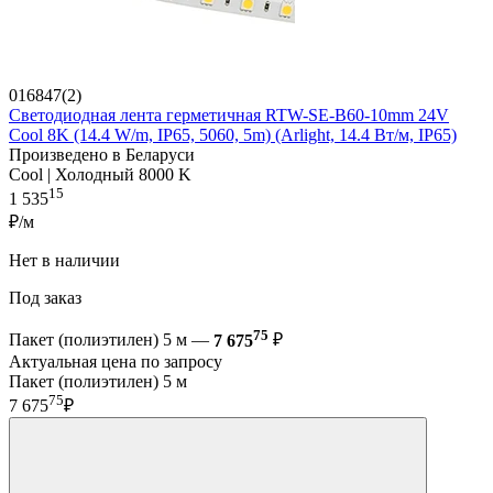
016847(2)
Светодиодная лента герметичная RTW-SE-B60-10mm 24V
Cool 8K (14.4 W/m, IP65, 5060, 5m) (Arlight, 14.4 Вт/м, IP65)
Произведено в Беларуси
Cool | Холодный 8000 K
15
1 535
₽/м
Нет в наличии
Под заказ
75
Пакет (полиэтилен) 5 м —
7 675
₽
Актуальная цена по запросу
Пакет (полиэтилен) 5 м
75
7 675
₽