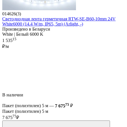
014626(3)
Светодиодная лента герметичная RTW-SE-B60-10mm 24V
White6000 (14.4 W/m, IP65, 5m) (Arlight, -)
Произведено в Беларуси
White | Белый 6000 K
15
1 535
₽/м
В наличии
75
Пакет (полиэтилен) 5 м —
7 675
₽
Пакет (полиэтилен) 5 м
75
7 675
₽