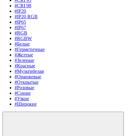
#CRI 95
#CRI 98
#IP20
#IP20 RGB
#IP65
#IP67
#RGB
#RGBW
#Белые
#Герметичные
#Желтые
#Зеленые
#Красные
#Мультибелая
#Оранжевые
#Открытые
#Розовые
#Синие
#Узкие
#Широкие