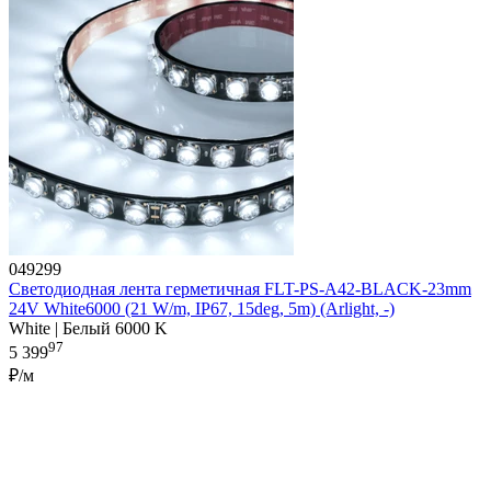
049299
Светодиодная лента герметичная FLT-PS-A42-BLACK-23mm
24V White6000 (21 W/m, IP67, 15deg, 5m) (Arlight, -)
White | Белый 6000 K
97
5 399
₽/м