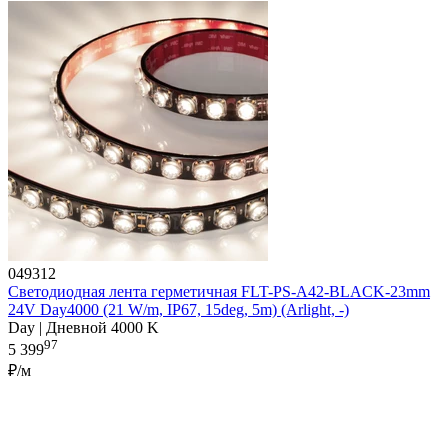
049312
Светодиодная лента герметичная FLT-PS-A42-BLACK-23mm
24V Day4000 (21 W/m, IP67, 15deg, 5m) (Arlight, -)
Day | Дневной 4000 K
97
5 399
₽/м