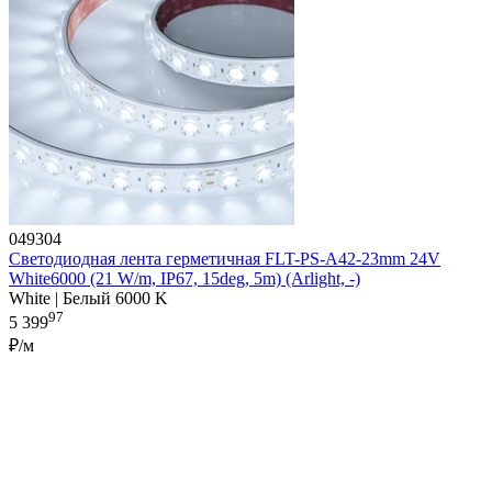
049304
Светодиодная лента герметичная FLT-PS-A42-23mm 24V
White6000 (21 W/m, IP67, 15deg, 5m) (Arlight, -)
White | Белый 6000 K
97
5 399
₽/м