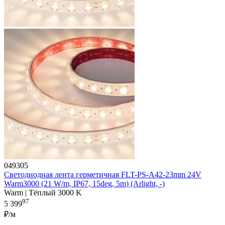
049305
Светодиодная лента герметичная FLT-PS-A42-23mm 24V
Warm3000 (21 W/m, IP67, 15deg, 5m) (Arlight, -)
Warm | Тёплый 3000 K
97
5 399
₽/м