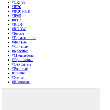
#CRI 98
#IP20
#IP20 RGB
#IP65
#IP67
#RGB
#RGBW
#Белые
#Герметичные
#Желтые
#Зеленые
#Красные
#Мультибелая
#Оранжевые
#Открытые
#Розовые
#Синие
#Узкие
#Широкие