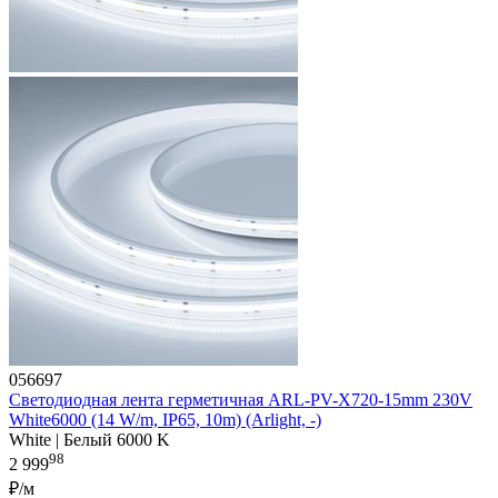
056697
Светодиодная лента герметичная ARL-PV-X720-15mm 230V
White6000 (14 W/m, IP65, 10m) (Arlight, -)
White | Белый 6000 K
98
2 999
₽/м