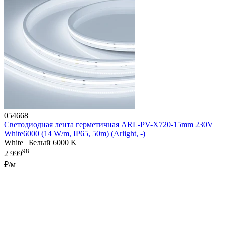
054668
Светодиодная лента герметичная ARL-PV-X720-15mm 230V
White6000 (14 W/m, IP65, 50m) (Arlight, -)
White | Белый 6000 K
98
2 999
₽/м