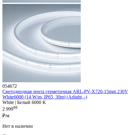
054672
Светодиодная лента герметичная ARL-PV-X720-15mm 230V
White6000 (14 W/m, IP65, 30m) (Arlight, -)
White | Белый 6000 K
98
2 999
₽/м
Нет в наличии