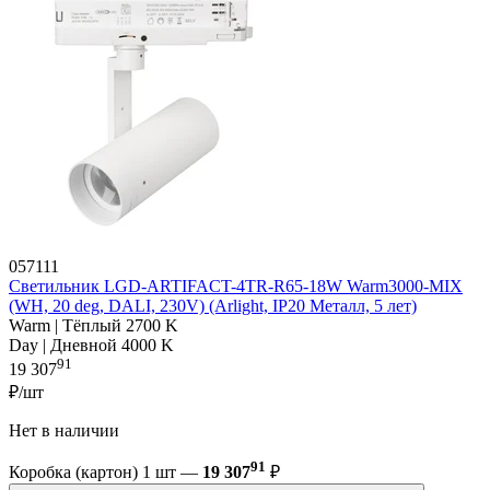
057111
Светильник LGD-ARTIFACT-4TR-R65-18W Warm3000-MIX
(WH, 20 deg, DALI, 230V) (Arlight, IP20 Металл, 5 лет)
Warm | Тёплый 2700 K
Day | Дневной 4000 K
91
19 307
₽/шт
Нет в наличии
91
Коробка (картон) 1 шт —
19 307
₽