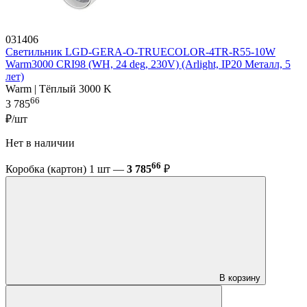
031406
Светильник LGD-GERA-O-TRUECOLOR-4TR-R55-10W
Warm3000 CRI98 (WH, 24 deg, 230V) (Arlight, IP20 Металл, 5
лет)
Warm | Тёплый 3000 K
66
3 785
₽/шт
Нет в наличии
66
Коробка (картон) 1 шт —
3 785
₽
В корзину