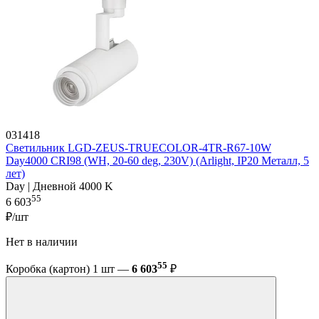
031418
Светильник LGD-ZEUS-TRUECOLOR-4TR-R67-10W
Day4000 CRI98 (WH, 20-60 deg, 230V) (Arlight, IP20 Металл, 5
лет)
Day | Дневной 4000 K
55
6 603
₽/шт
Нет в наличии
55
Коробка (картон) 1 шт —
6 603
₽