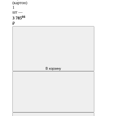
(картон)
1
шт —
66
3 785
₽
В корзину