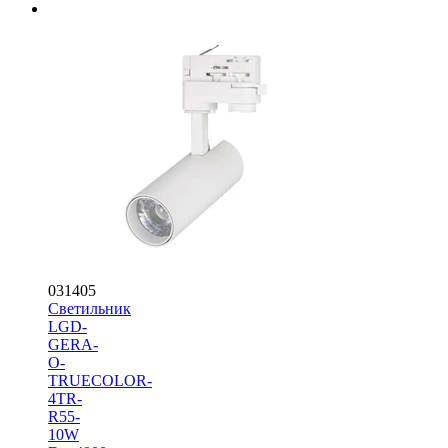
031405
Светильник
LGD-
GERA-
O-
TRUECOLOR-
4TR-
R55-
10W