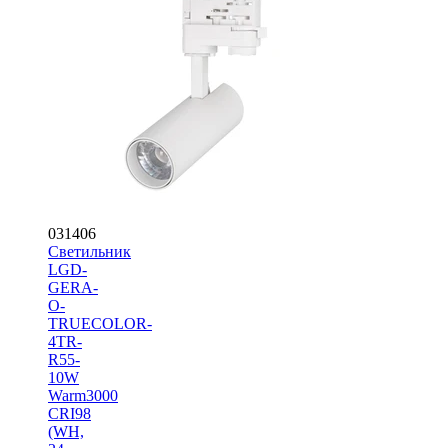
031406
Светильник
LGD-
GERA-
O-
TRUECOLOR-
4TR-
R55-
10W
Warm3000
CRI98
(WH,