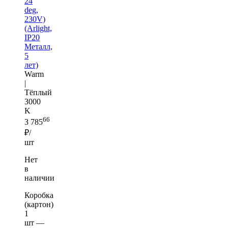
24
deg,
230V)
(Arlight,
IP20
Металл,
5
лет)
Warm
|
Тёплый
3000
K
66
3 785
₽/
шт
Нет
в
наличии
Коробка
(картон)
1
шт —