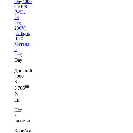
Day4000
CRI98
(WH,
24
deg,
230V)
(Arlight,
IP20
Металл,
5
лет)
Day
|
Дневной
4000
K
66
3 785
₽/
шт
Нет
в
наличии
Коробка