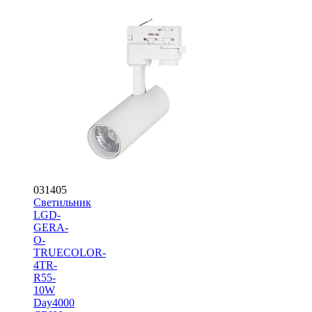
031405
Светильник
LGD-
GERA-
O-
TRUECOLOR-
4TR-
R55-
10W
Day4000