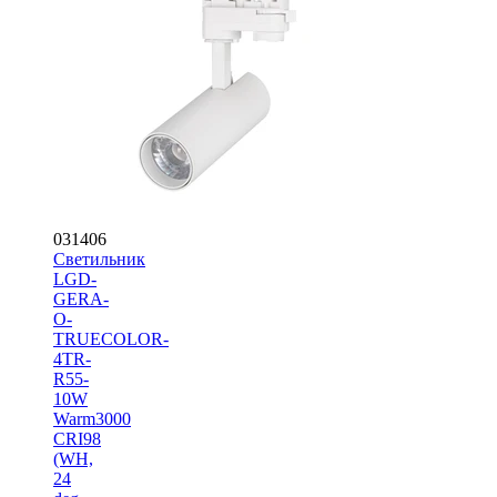
031406
Светильник
LGD-
GERA-
O-
TRUECOLOR-
4TR-
R55-
10W
Warm3000
CRI98
(WH,
24