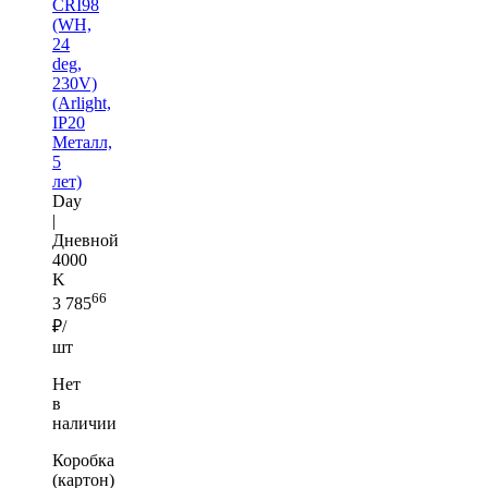
CRI98
(WH,
24
deg,
230V)
(Arlight,
IP20
Металл,
5
лет)
Day
|
Дневной
4000
K
66
3 785
₽/
шт
Нет
в
наличии
Коробка
(картон)