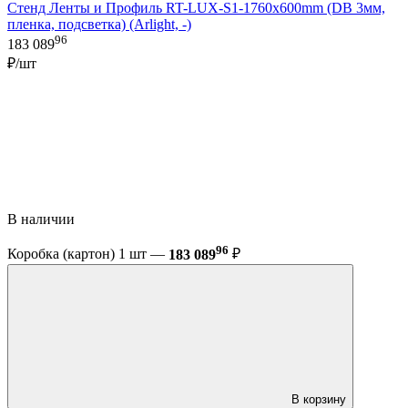
Стенд Ленты и Профиль RT-LUX-S1-1760x600mm (DB 3мм,
пленка, подсветка) (Arlight, -)
96
183 089
₽/шт
В наличии
96
Коробка (картон) 1 шт —
183 089
₽
В корзину