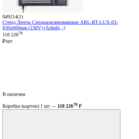
049214(1)
Стенд Ленты Специализированные ARL-RT-LUX-03-
830x600mm (230V) (Arlight, -)
78
118 226
₽/шт
В наличии
78
Коробка (картон) 1 шт —
118 226
₽