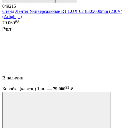
049215
Стенд Ленты Универсальные RT-LUX-02-830x600mm (230V)
(Arlight, -)
93
79 060
₽/шт
В наличии
93
Коробка (картон) 1 шт —
79 060
₽