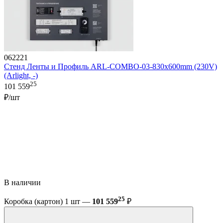
062221
Стенд Ленты и Профиль ARL-COMBO-03-830х600mm (230V)
(Arlight, -)
25
101 559
₽/шт
В наличии
25
Коробка (картон) 1 шт —
101 559
₽