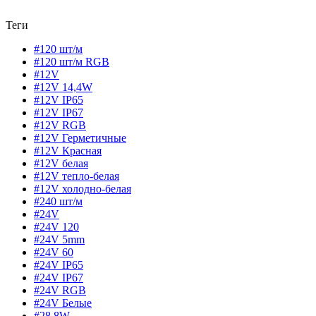
Теги
#120 шт/м
#120 шт/м RGB
#12V
#12V 14,4W
#12V IP65
#12V IP67
#12V RGB
#12V Герметичные
#12V Красная
#12V белая
#12V тепло-белая
#12V холодно-белая
#240 шт/м
#24V
#24V 120
#24V 5mm
#24V 60
#24V IP65
#24V IP67
#24V RGB
#24V Белые
#28,8W