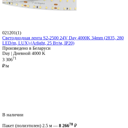
021201(1)
Светодиодная лента S2-2500 24V Day 4000K 34mm (2835, 280
LED/m, LUX) (Arlight, 25 Вт/м, IP20)
Произведено в Беларуси
Day | Дневной 4000 K
71
3 306
₽/м
В наличии
78
Пакет (полиэтилен) 2.5 м —
8 266
₽