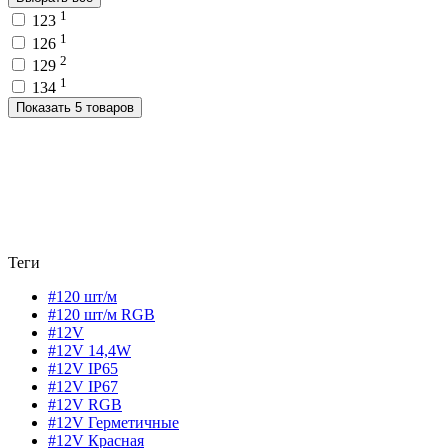
1
123
1
126
2
129
1
134
Показать 5 товаров
Теги
#120 шт/м
#120 шт/м RGB
#12V
#12V 14,4W
#12V IP65
#12V IP67
#12V RGB
#12V Герметичные
#12V Красная