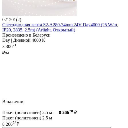
021201(2)
Светодиодная лента S2-A280-34mm 24V Day4000 (25 W/m,
IP20, 2835, 2.5m) (Arlight, Открытый)
Произведено в Беларуси
Day | Дневной 4000 K
71
3 306
₽/м
В наличии
78
Пакет (полиэтилен) 2.5 м —
8 266
₽
Пакет (полиэтилен) 2.5 м
78
8 266
₽