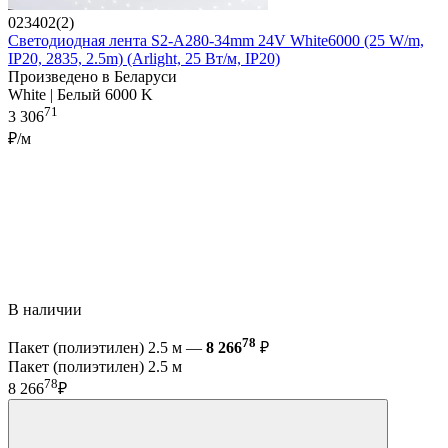
023402(2)
Светодиодная лента S2-A280-34mm 24V White6000 (25 W/m,
IP20, 2835, 2.5m) (Arlight, 25 Вт/м, IP20)
Произведено в Беларуси
White | Белый 6000 K
71
3 306
₽/м
В наличии
78
Пакет (полиэтилен) 2.5 м —
8 266
₽
Пакет (полиэтилен) 2.5 м
78
8 266
₽