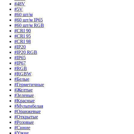
#48V
#5V
#60 шт/м
#60 шт/м IP65
#60 шт/м RGB
#CRI 90
#CRI 95
#CRI 98
#IP20
#IP20 RGB
#IP65
#IP67
#RGB
#RGBW
#Белые
#Герметичные
#Желтые
#Зеленые
#Красные
#Мультибелая
#Оранжевые
#Открытые
#Розовые
#Синие
#Узкие