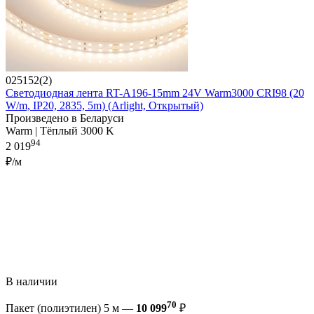
025152(2)
Светодиодная лента RT-A196-15mm 24V Warm3000 CRI98 (20
W/m, IP20, 2835, 5m) (Arlight, Открытый)
Произведено в Беларуси
Warm | Тёплый 3000 K
94
2 019
₽/м
В наличии
70
Пакет (полиэтилен) 5 м —
10 099
₽