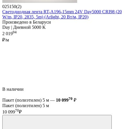
025150(2)
Светодиодная лента RT-A196-15mm 24V Day5000 CRI98 (20
W/m, IP20, 2835, 5m) (Arlight, 20 Вт/м, IP20)
Произведено в Беларуси
Day | Дневной 5000 K
94
2 019
₽/м
В наличии
70
Пакет (полиэтилен) 5 м —
10 099
₽
Пакет (полиэтилен) 5 м
70
10 099
₽