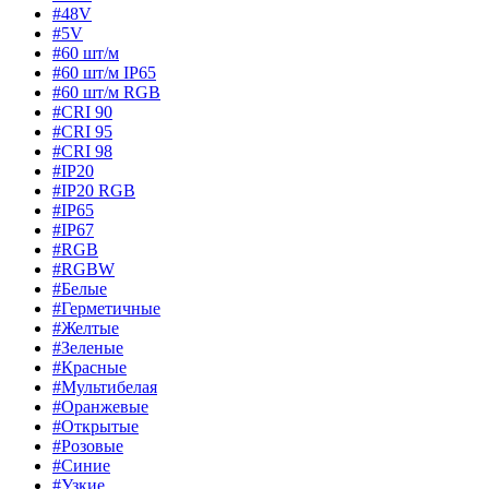
#48V
#5V
#60 шт/м
#60 шт/м IP65
#60 шт/м RGB
#CRI 90
#CRI 95
#CRI 98
#IP20
#IP20 RGB
#IP65
#IP67
#RGB
#RGBW
#Белые
#Герметичные
#Желтые
#Зеленые
#Красные
#Мультибелая
#Оранжевые
#Открытые
#Розовые
#Синие
#Узкие