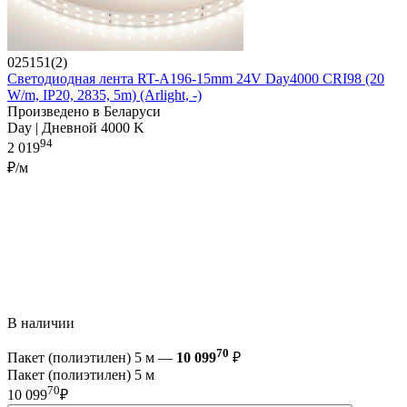
025151(2)
Светодиодная лента RT-A196-15mm 24V Day4000 CRI98 (20
W/m, IP20, 2835, 5m) (Arlight, -)
Произведено в Беларуси
Day | Дневной 4000 K
94
2 019
₽/м
В наличии
70
Пакет (полиэтилен) 5 м —
10 099
₽
Пакет (полиэтилен) 5 м
70
10 099
₽