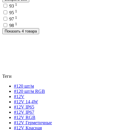
1
93
1
95
1
97
1
98
Показать 4 товара
Теги
#120 шт/м
#120 шт/м RGB
#12V
#12V 14,4W
#12V IP65
#12V IP67
#12V RGB
#12V Герметичные
#12V Красная