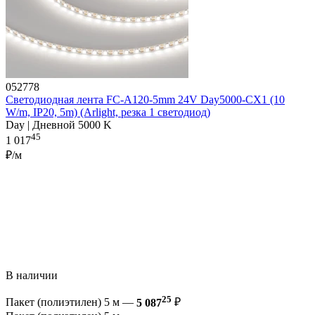
052778
Светодиодная лента FC-A120-5mm 24V Day5000-CX1 (10
W/m, IP20, 5m) (Arlight, резка 1 светодиод)
Day | Дневной 5000 K
45
1 017
₽/м
В наличии
25
Пакет (полиэтилен) 5 м —
5 087
₽