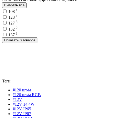
Выбрать все
1
108
1
123
3
127
2
132
1
137
Показать 8 товаров
Теги
#120 шт/м
#120 шт/м RGB
#12V
#12V 14,4W
#12V IP65
#12V IP67