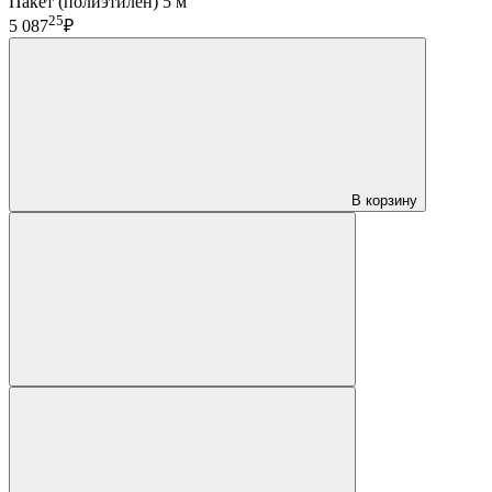
Пакет (полиэтилен) 5 м
25
5 087
₽
В корзину