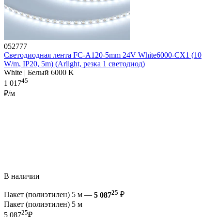
052777
Светодиодная лента FC-A120-5mm 24V White6000-CX1 (10
W/m, IP20, 5m) (Arlight, резка 1 светодиод)
White | Белый 6000 K
45
1 017
₽/м
В наличии
25
Пакет (полиэтилен) 5 м —
5 087
₽
Пакет (полиэтилен) 5 м
25
5 087
₽