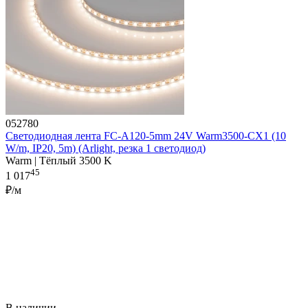
052780
Светодиодная лента FC-A120-5mm 24V Warm3500-CX1 (10
W/m, IP20, 5m) (Arlight, резка 1 светодиод)
Warm | Тёплый 3500 K
45
1 017
₽/м
В наличии