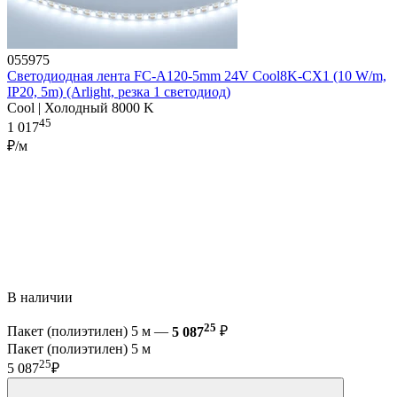
055975
Светодиодная лента FC-A120-5mm 24V Cool8K-CX1 (10 W/m,
IP20, 5m) (Arlight, резка 1 светодиод)
Cool | Холодный 8000 K
45
1 017
₽/м
В наличии
25
Пакет (полиэтилен) 5 м —
5 087
₽
Пакет (полиэтилен) 5 м
25
5 087
₽