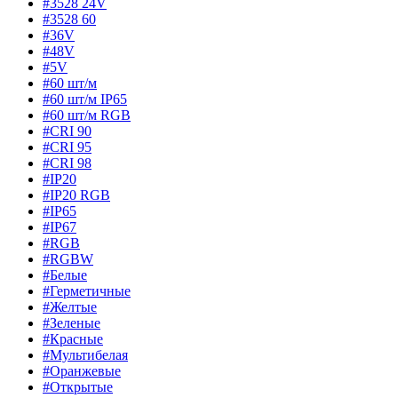
#3528 24V
#3528 60
#36V
#48V
#5V
#60 шт/м
#60 шт/м IP65
#60 шт/м RGB
#CRI 90
#CRI 95
#CRI 98
#IP20
#IP20 RGB
#IP65
#IP67
#RGB
#RGBW
#Белые
#Герметичные
#Желтые
#Зеленые
#Красные
#Мультибелая
#Оранжевые
#Открытые