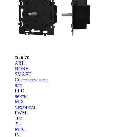
060670
ARL
NOBE
SMART
Светорегулятор
для
LED
ленты
MIX
механизм
PWM-
102-
32-
MIX-
IN