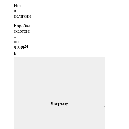
Нет
в
наличии
Коробка
(картон)
1
шт —
24
5 339
₽
В корзину