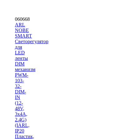
060668
ARL
NOBE
SMART
Светорегулятор
для
LED
ленты
DIM
механизм
PWM-
103-
32-
DIM-
IN
(12-
48V,
3х4A,
2.4G)
(IARL,
IP20
Пластик,