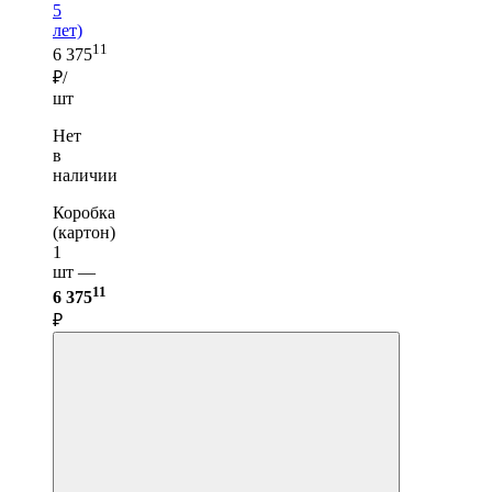
5
лет)
11
6 375
₽/
шт
Нет
в
наличии
Коробка
(картон)
1
шт —
11
6 375
₽