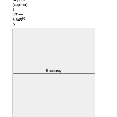
(картон)
1
шт —
96
6 845
₽
В корзину