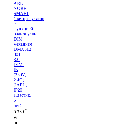
ARL
NOBE
SMART
Светорегулятор
с
функцией
радиопульта
DIM
механизм
DMX512-
801-
32-
DIM-
IN
(230V,
2.4G)
(IARL,
IP20
Пластик,
5
лет)
24
5 339
₽/
шт