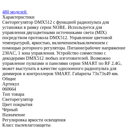
480 моделей
Характеристики
Светорегулятор DMX512 с функцией радиопульта для
установки в рамку серии NOBE. Используется для
управления двухцветными источниками света (MIX)
посредством протокола DMX512. Управление цветовой
температурой, яркостью, включением/выключением с
помощью роторного регулятора. Питание/рабочее напряжение
230AC, 1 зона управления. Устройство совместимо с
декодерами DMX512 любых изготовителей. Возможно
управление пультами и панелями серии SMART по RF 2.4G,
может выступать в качестве однозонного радиопульта для
диммеров и контроллеров SMART. Габариты 73х73х49 мм.
Общие
Артикул
060664
Тип товара
Светорегулятор
Цвет покрытия
Чёрный
Назначение
Регулировка яркости освещения
Класс пылевлагозащиты