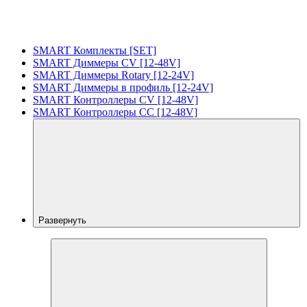
SMART Комплекты [SET]
SMART Диммеры CV [12-48V]
SMART Диммеры Rotary [12-24V]
SMART Диммеры в профиль [12-24V]
SMART Контроллеры CV [12-48V]
SMART Контроллеры CC [12-48V]
Развернуть