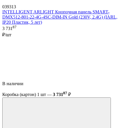
039313
INTELLIGENT ARLIGHT Кнопочная панель SMART-
DMX512-801-22-4G-4SC-DIM-IN Gold (230V, 2.4G) (IARL,
IP20 Пластик, 5 лет)
87
3 731
₽/шт
В наличии
87
Коробка (картон) 1 шт —
3 731
₽