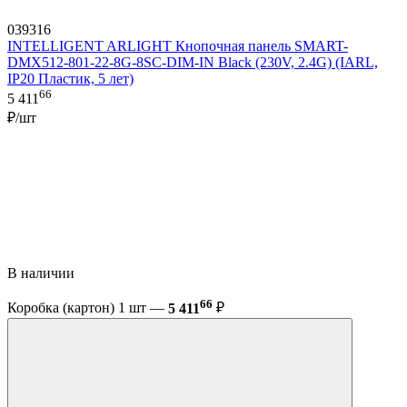
039316
INTELLIGENT ARLIGHT Кнопочная панель SMART-
DMX512-801-22-8G-8SC-DIM-IN Black (230V, 2.4G) (IARL,
IP20 Пластик, 5 лет)
66
5 411
₽/шт
В наличии
66
Коробка (картон) 1 шт —
5 411
₽