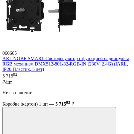
060665
ARL NOBE SMART Светорегулятор с функцией радиопульта
RGB механизм DMX512-801-32-RGB-IN (230V, 2.4G) (IARL,
IP20 Пластик, 5 лет)
92
5 715
₽/шт
Нет в наличии
92
Коробка (картон) 1 шт —
5 715
₽