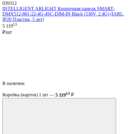
039312
INTELLIGENT ARLIGHT Кнопочная панель SMART-
DMX512-801-22-4G-4SC-DIM-IN Black (230V, 2.4G) (IARL,
IP20 Пластик, 5 лет)
13
5 119
₽/шт
В наличии
13
Коробка (картон) 1 шт —
5 119
₽