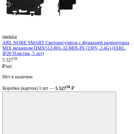
060664
ARL NOBE SMART Светорегулятор с функцией радиопульта
MIX механизм DMX512-801-32-MIX-IN (230V, 2.4G) (IARL,
IP20 Пластик, 5 лет)
58
5 527
₽/шт
Нет в наличии
58
Коробка (картон) 1 шт —
5 527
₽