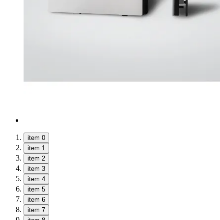
item 0
item 1
item 2
item 3
item 4
item 5
item 6
item 7