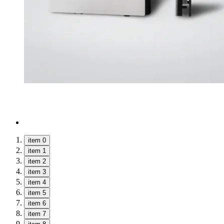
item 0
item 1
item 2
item 3
item 4
item 5
item 6
item 7