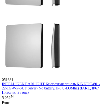
051681
INTELLIGENT ARLIGHT Кнопочная панель KINETIC-801-
22-1G-WP-SUF Silver (No battery, IP67, 433Mhz) (IARL, IP67
Пластик, 3 года)
54
5 052
₽/шт