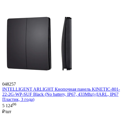
048257
INTELLIGENT ARLIGHT Кнопочная панель KINETIC-801-
22-2G-WP-SUF Black (No battery, IP67, 433Mhz) (IARL, IP67
Пластик, 3 года)
06
5 124
₽/шт