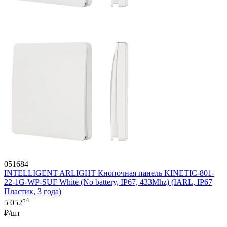
051684
INTELLIGENT ARLIGHT Кнопочная панель KINETIC-801-
22-1G-WP-SUF White (No battery, IP67, 433Mhz) (IARL, IP67
Пластик, 3 года)
54
5 052
₽/шт