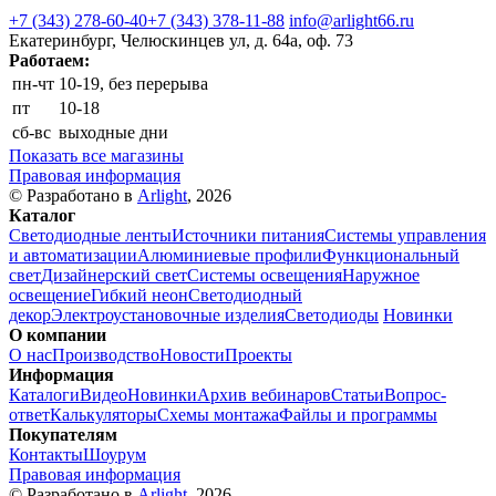
+7 (343) 278-60-40
+7 (343) 378-11-88
info@arlight66.ru
Екатеринбург, Челюскинцев ул, д. 64а, оф. 73
Работаем:
пн-чт
10-19, без перерыва
пт
10-18
сб-вс
выходные дни
Показать все магазины
Правовая информация
© Разработано в
Arlight
, 2026
Каталог
Светодиодные ленты
Источники питания
Системы управления
и автоматизации
Алюминиевые профили
Функциональный
свет
Дизайнерский свет
Системы освещения
Наружное
освещение
Гибкий неон
Светодиодный
декор
Электроустановочные изделия
Светодиоды
Новинки
О компании
О нас
Производство
Новости
Проекты
Информация
Каталоги
Видео
Новинки
Архив вебинаров
Статьи
Вопрос-
ответ
Калькуляторы
Схемы монтажа
Файлы и программы
Покупателям
Контакты
Шоурум
Правовая информация
© Разработано в
Arlight
, 2026