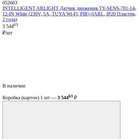
052663
INTELLIGENT ARLIGHT Датчик движения TY-SENS-701-14-
12-IN White (230V, 5A, TUYA Wi-Fi, PIR) (IARL, IP20 Пластик,
2 года)
63
3 544
₽/шт
В наличии
63
Коробка (картон) 1 шт —
3 544
₽