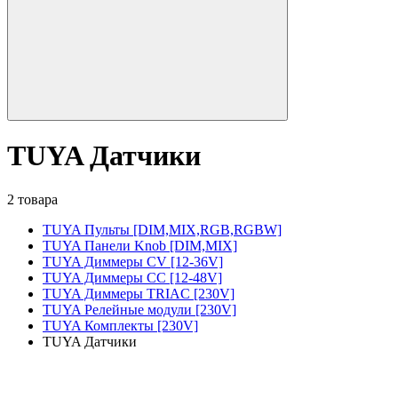
TUYA Датчики
2 товара
TUYA Пульты [DIM,MIX,RGB,RGBW]
TUYA Панели Knob [DIM,MIX]
TUYA Диммеры CV [12-36V]
TUYA Диммеры CC [12-48V]
TUYA Диммеры TRIAC [230V]
TUYA Релейные модули [230V]
TUYA Комплекты [230V]
TUYA Датчики