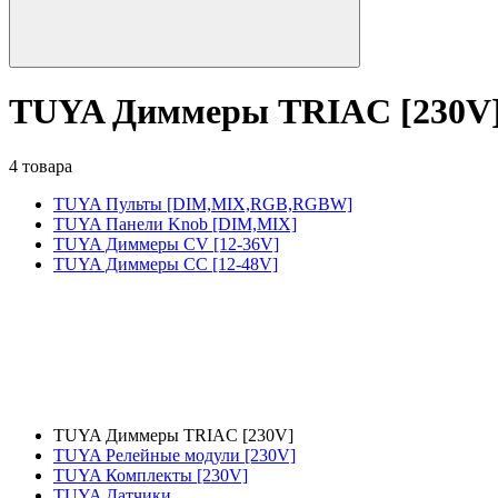
TUYA Диммеры TRIAC [230V
4 товара
TUYA Пульты [DIM,MIX,RGB,RGBW]
TUYA Панели Knob [DIM,MIX]
TUYA Диммеры CV [12-36V]
TUYA Диммеры CC [12-48V]
TUYA Диммеры TRIAC [230V]
TUYA Релейные модули [230V]
TUYA Комплекты [230V]
TUYA Датчики