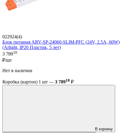
022924(4)
Блок питания ARV-SP-24060-SLIM-PFC (24V, 2.5A, 60W)
(Arlight, IP20 Пластик, 5 лет)
10
3 789
₽/шт
Нет в наличии
10
Коробка (картон) 1 шт —
3 789
₽
В корзину