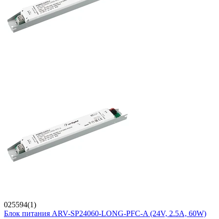
025594(1)
Блок питания ARV-SP24060-LONG-PFC-A (24V, 2.5A, 60W)