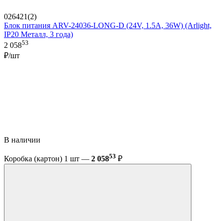
026421(2)
Блок питания ARV-24036-LONG-D (24V, 1.5A, 36W) (Arlight,
IP20 Металл, 3 года)
53
2 058
₽/шт
В наличии
53
Коробка (картон) 1 шт —
2 058
₽