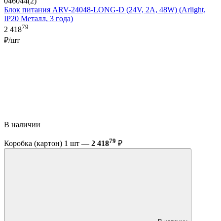
046044(2)
Блок питания ARV-24048-LONG-D (24V, 2A, 48W) (Arlight,
IP20 Металл, 3 года)
79
2 418
₽/шт
В наличии
79
Коробка (картон) 1 шт —
2 418
₽