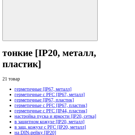
тонкие [IP20, металл,
пластик]
21 товар
герметичные [IP67, металл]
герметичные с PFC [IP67, металл]
герметичные [IP67, пластик]
герметичные с PFC [IP67, пластик]
герметичные с PFC [IP44, пластик]
настройка пуска и яркости [IP20, сетка]
в защитном кожухе [IP20, металл]
в защ. кожухе с PFC [IP20, металл]
на DIN-рейку [IP20]