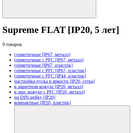
Supreme FLAT [IP20, 5 лет]
9 товаров
герметичные [IP67, металл]
герметичные с PFC [IP67, металл]
герметичные [IP67, пластик]
герметичные с PFC [IP67, пластик]
герметичные с PFC [IP44, пластик]
настройка пуска и яркости [IP20, сетка]
в защитном кожухе [IP20, металл]
в защ. кожухе с PFC [IP20, металл]
на DIN-рейку [IP20]
компактные [IP20, пластик]