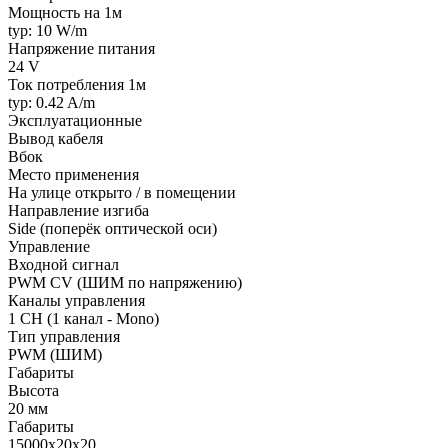
Мощность на 1м
typ: 10 W/m
Напряжение питания
24 V
Ток потребления 1м
typ: 0.42 A/m
Эксплуатационные
Вывод кабеля
Вбок
Место применения
На улице открыто / в помещении
Направление изгиба
Side (поперёк оптической оси)
Управление
Входной сигнал
PWM СV (ШИМ по напряжению)
Каналы управления
1 CH (1 канал - Mono)
Тип управления
PWM (ШИМ)
Габариты
Высота
20 мм
Габариты
15000x20x20