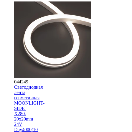
044249
Светодиодная
лента
герметичная
MOONLIGHT-
SIDE-
X280-
20x20mm
24V
Day4000(10