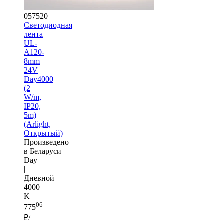
057520
Светодиодная
лента
UL-
A120-
8mm
24V
Day4000
(2
W/m,
IP20,
5m)
(Arlight,
Открытый)
Произведено
в Беларуси
Day
|
Дневной
4000
K
06
775
₽/