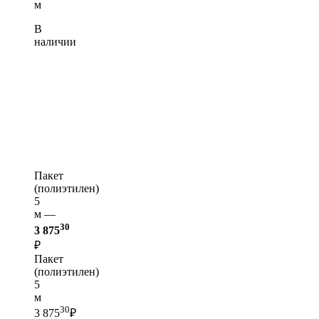
м
В
наличии
Пакет
(полиэтилен)
5
м —
30
3 875
₽
Пакет
(полиэтилен)
5
м
30
3 875
₽