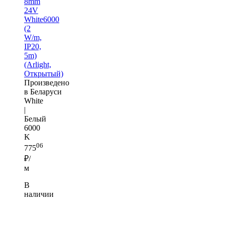
8mm
24V
White6000
(2
W/m,
IP20,
5m)
(Arlight,
Открытый)
Произведено
в Беларуси
White
|
Белый
6000
K
06
775
₽/
м
В
наличии