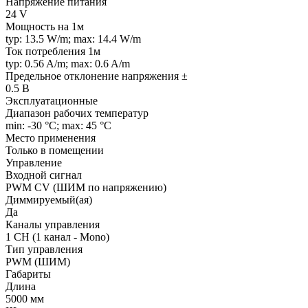
Напряжение питания
24 V
Мощность на 1м
typ: 13.5 W/m; max: 14.4 W/m
Ток потребления 1м
typ: 0.56 A/m; max: 0.6 A/m
Предельное отклонение напряжения ±
0.5 В
Эксплуатационные
Диапазон рабочих температур
min: -30 °C; max: 45 °C
Место применения
Только в помещении
Управление
Входной сигнал
PWM СV (ШИМ по напряжению)
Диммируемый(ая)
Да
Каналы управления
1 CH (1 канал - Mono)
Тип управления
PWM (ШИМ)
Габариты
Длина
5000 мм