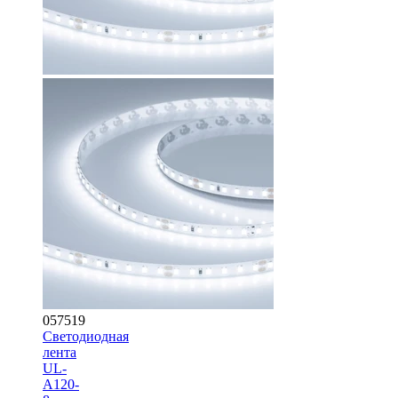
057519
Светодиодная
лента
UL-
A120-