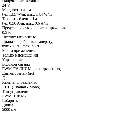
Напряжение питания
24 V
Мощность на 1м
typ: 13.5 W/m; max: 14.4 W/m
Ток потребления 1м
typ: 0.56 A/m; max: 0.6 A/m
Предельное отклонение напряжения ±
0.5 В
Эксплуатационные
Диапазон рабочих температур
min: -30 °C; max: 45 °C
Место применения
Только в помещении
Управление
Входной сигнал
PWM СV (ШИМ по напряжению)
Диммируемый(ая)
Да
Каналы управления
1 CH (1 канал - Mono)
Тип управления
PWM (ШИМ)
Габариты
Длина
5000 мм