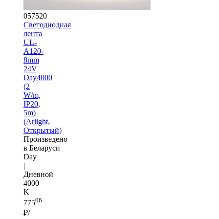
057520
Светодиодная
лента
UL-
A120-
8mm
24V
Day4000
(2
W/m,
IP20,
5m)
(Arlight,
Открытый)
Произведено
в Беларуси
Day
|
Дневной
4000
K
06
775
₽/