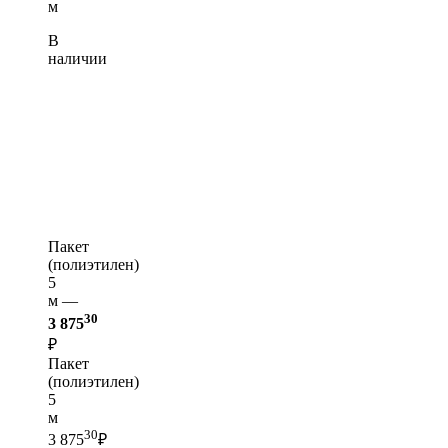
м
В
наличии
Пакет
(полиэтилен)
5
м —
30
3 875
₽
Пакет
(полиэтилен)
5
м
30
3 875
₽