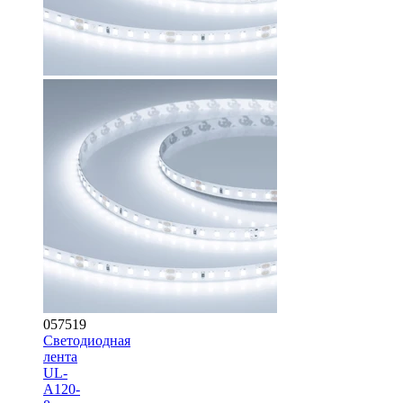
057519
Светодиодная
лента
UL-
A120-