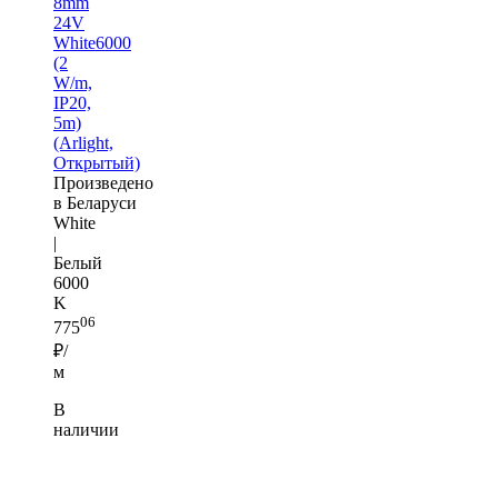
8mm
24V
White6000
(2
W/m,
IP20,
5m)
(Arlight,
Открытый)
Произведено
в Беларуси
White
|
Белый
6000
K
06
775
₽/
м
В
наличии