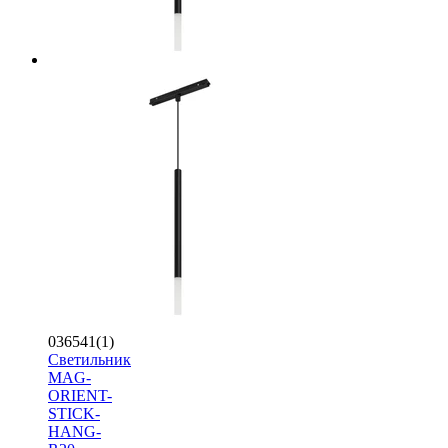
036541(1)
Светильник
MAG-
ORIENT-
STICK-
HANG-