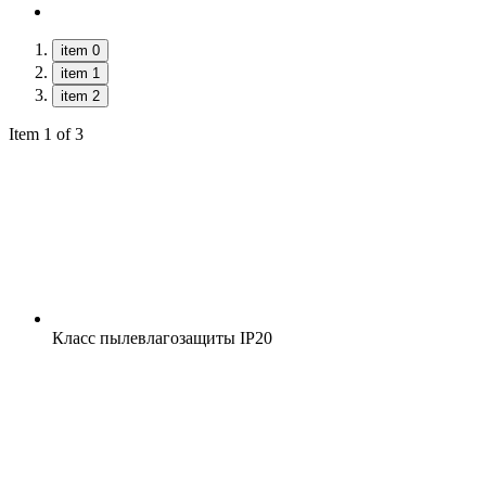
item 0
item 1
item 2
Item 1 of 3
Класс пылевлагозащиты
IP20