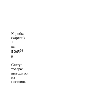
Коробка
(картон)
1
шт —
54
5 245
₽
Статус
товара:
выводится
из
поставок