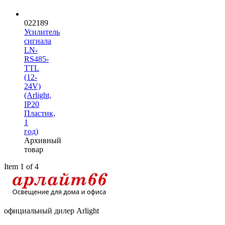
022189
Усилитель
сигнала
LN-
RS485-
TTL
(12-
24V)
(Arlight,
IP20
Пластик,
1
год)
Архивный
товар
Item 1 of 4
официальный дилер Arlight