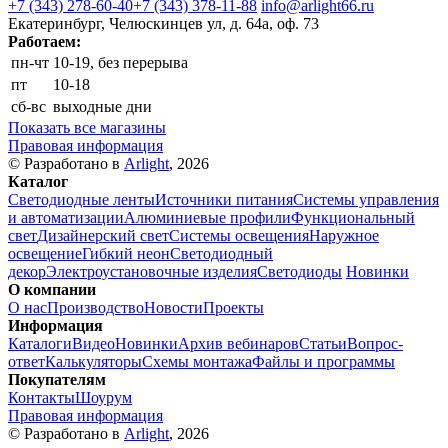
+7 (343) 278-60-40
+7 (343) 378-11-88
info@arlight66.ru
Екатеринбург, Челюскинцев ул, д. 64а, оф. 73
Работаем:
пн-чт
10-19, без перерыва
пт
10-18
сб-вс
выходные дни
Показать все магазины
Правовая информация
© Разработано в
Arlight
, 2026
Каталог
Светодиодные ленты
Источники питания
Системы управления
и автоматизации
Алюминиевые профили
Функциональный
свет
Дизайнерский свет
Системы освещения
Наружное
освещение
Гибкий неон
Светодиодный
декор
Электроустановочные изделия
Светодиоды
Новинки
О компании
О нас
Производство
Новости
Проекты
Информация
Каталоги
Видео
Новинки
Архив вебинаров
Статьи
Вопрос-
ответ
Калькуляторы
Схемы монтажа
Файлы и программы
Покупателям
Контакты
Шоурум
Правовая информация
© Разработано в
Arlight
, 2026