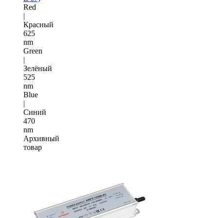
Red
|
Красный
625
nm
Green
|
Зелёный
525
nm
Blue
|
Синий
470
nm
Архивный
товар