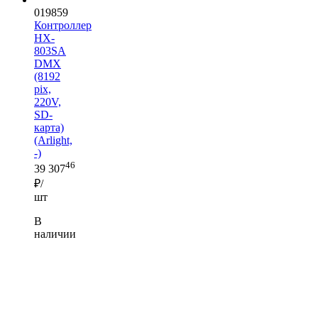
019859
Контроллер
HX-
803SA
DMX
(8192
pix,
220V,
SD-
карта)
(Arlight,
-)
46
39 307
₽/
шт
В
наличии