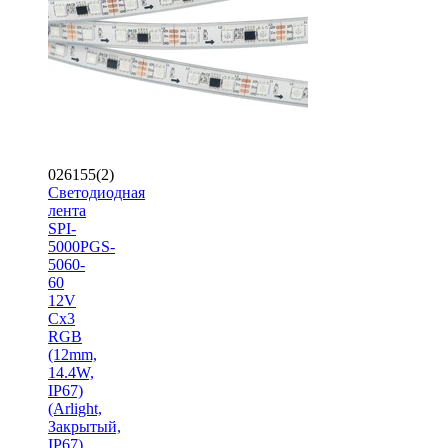
026155(2)
Светодиодная
лента
SPI-
5000PGS-
5060-
60
12V
Cx3
RGB
(12mm,
14.4W,
IP67)
(Arlight,
Закрытый,
IP67)