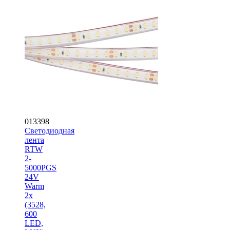
013398
Светодиодная
лента
RTW
2-
5000PGS
24V
Warm
2x
(3528,
600
LED,