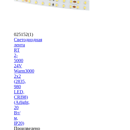
025152(1)
Светодиодная
лента
RT
2-
5000
24V
Warm3000
2x2
(2835,
980
LED,
CRI98)
(Arlight,
20
Вт/
м,
IP20)
Произведено