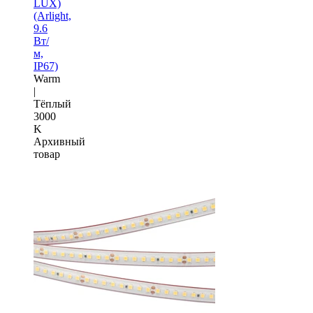
LUX)
(Arlight,
9.6
Вт/
м,
IP67)
Warm
|
Тёплый
3000
K
Архивный
товар