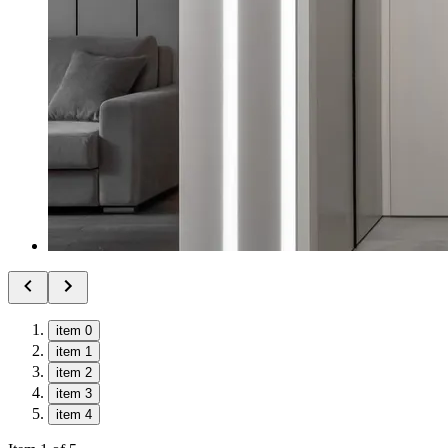
item 0
item 1
item 2
item 3
item 4