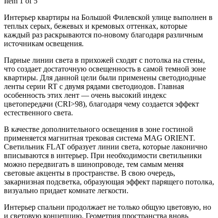
Item 1 of 5
Интерьер квартиры на Большой Филевской улице выполнен в
теплых серых, бежевых и кремовых оттенках, которые
каждый раз раскрываются по-новому благодаря различным
источникам освещения.
Парные линии света в прихожей сходят с потолка на стены,
что создает достаточную освещенность в самой темной зоне
квартиры. Для данной цели были применены светодиодные
ленты серии RT с двумя рядами светодиодов. Главная
особенность этих лент — очень высокий индекс
цветопередачи (CRI>98), благодаря чему создается эффект
естественного света.
В качестве дополнительного освещения в зоне гостиной
применяется магнитная трековая система MAG ORIENT.
Светильник FLAT образует линии света, которые лаконично
вписываются в интерьер. При необходимости светильники
можно передвигать в шинопроводе, тем самым меняя
световые акценты в пространстве. В свою очередь,
закарнизная подсветка, образующая эффект парящего потолка,
визуально придает комнате легкости.
Интерьер спальни продолжает не только общую цветовую, но
и световую концепцию. Геометрия пространства вновь