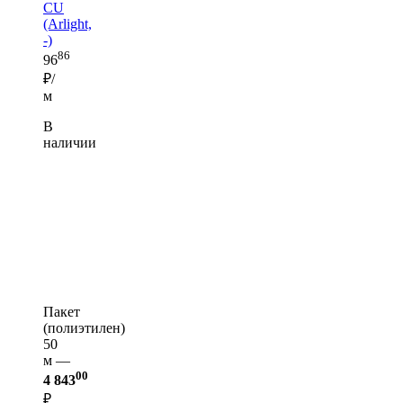
CU
(Arlight,
-)
86
96
₽/
м
В
наличии
Пакет
(полиэтилен)
50
м —
00
4 843
₽