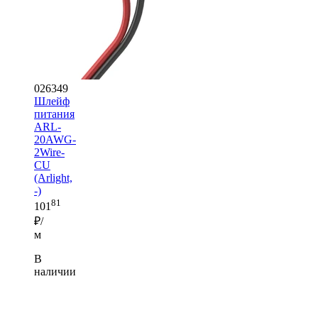
026349
Шлейф
питания
ARL-
20AWG-
2Wire-
CU
(Arlight,
-)
81
101
₽/
м
В
наличии