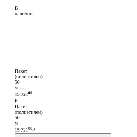
В
наличии
Пакет
(полиэтилен)
50
м —
00
15 721
₽
Пакет
(полиэтилен)
50
м
00
15 721
₽