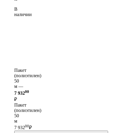
В
наличии
Пакет
(полиэтилен)
50
м —
00
7 932
₽
Пакет
(полиэтилен)
50
м
00
7 932
₽