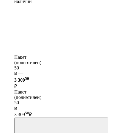
наличии
Пакет
(полиэтилен)
50
м —
50
3 309
₽
Пакет
(полиэтилен)
50
м
50
3 309
₽