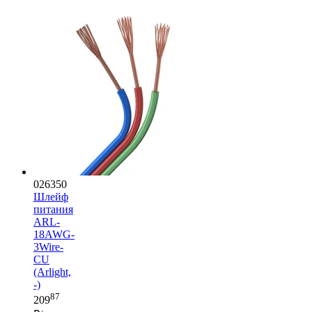
026350
Шлейф
питания
ARL-
18AWG-
3Wire-
CU
(Arlight,
-)
87
209