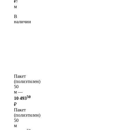
₽/
м
В
наличии
Пакет
(полиэтилен)
50
м —
50
10 493
₽
Пакет
(полиэтилен)
50
м