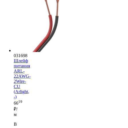
031698
Шлейф
питания
ARL-
22AWG-
2Wire-
CU
(Arlight,
-)
19
66
₽/
м
В