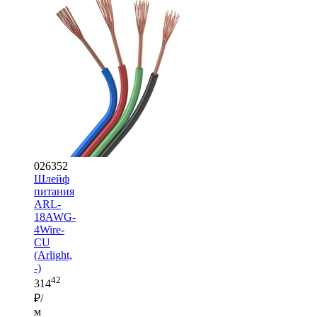
026352
Шлейф
питания
ARL-
18AWG-
4Wire-
CU
(Arlight,
-)
42
314
₽/
м